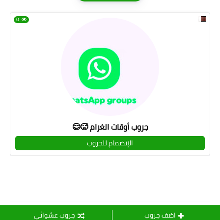
0
جروب أوقات الغرام 🥵😊
الإنضمام للجروب
قروبات لميـــــ💜ــــــــس
اضف جروب
جروب عشوائي