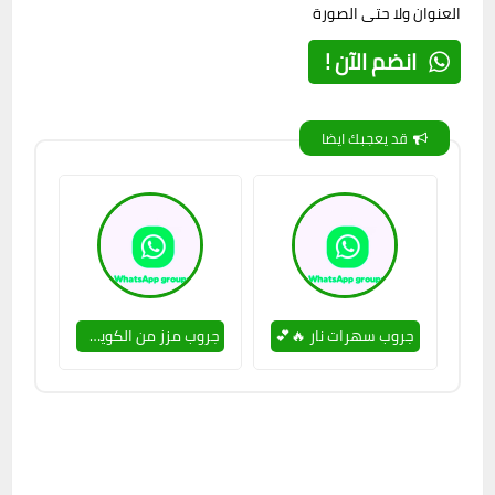
العنوان ولا حتى الصورة
انضم الآن !
قد يعجبك ايضا
جروب سهرات نار 🔥💕
جروب مزز من الكويت للتعارف 🔥🥵