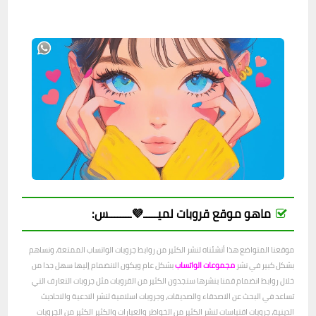
ماهو موقع قروبات لميـــــ💜ــــــــس:
موقعنا المتواضع هذا أنشئناه لنشر الكثير من روابط جروبات الواتساب الممتعة، ونساهم
بشكل كبير في نشر
مجموعات الواتساب
بشكل عام ويكون الانضمام إليها سهل جدا من
خلال روابط انضمام قمنا بنشرها ستجدون الكثير من القروبات مثل جروبات التعارف التي
تساعد في البحث عن الاصدقاء والصديقات، وجروبات اسلامية لنشر الادعية والاحاديث
الدينية، جروبات اقتباسات لنشر الكثير من الخواطر والعبارات والكثير الكثير من الجروبات