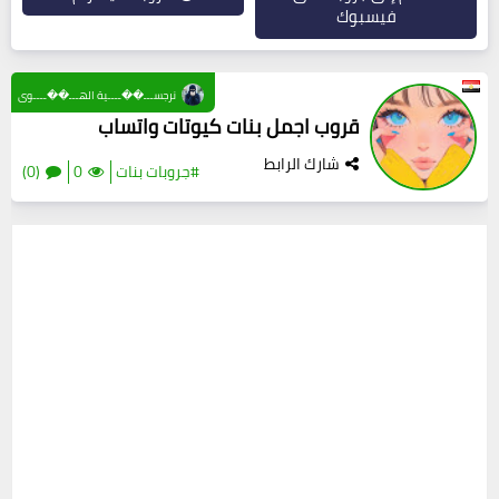
فيسبوك
نرجســـ��ــــية الهـــ��ــــوى
قروب اجمل بنات كيوتات واتساب
شارك الرابط
#جروبات بنات
0
(0)