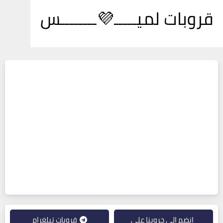
قروبات لميـــــ💜ــــــــس
انضم إلى جروبنا على
قروبات تيلغرام