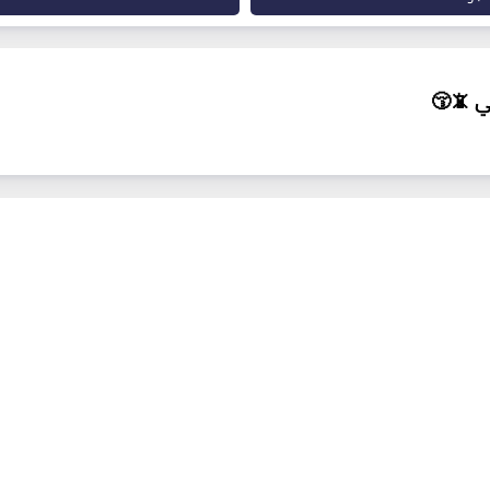
ي 📵😚