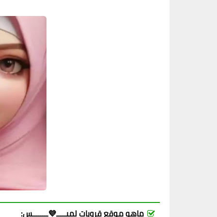
ماهو موقع قروبات لميـــــ💜ــــــــس: