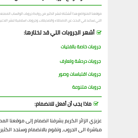
موقعنا المتواضع هذا أنشئناه لنشر الكثير من روابط جروبات الواتساب الممت
التي تساعد في البحث عن الاصدقاء والصديقات، وجروبات اسلامية لنشر الادعية و
أشهر الجروبات التي قد تختارها:
جروبات خاصة بالفتيات
جروبات دردشة وتعارف
جروبات اقتباسات وصور
جروبات متنوعة
ماذا يجب أن أفعل للانضمام:
عزيزي الزائر الكريم يشرفنا انضمام إلى موقعنا ال
مباشرة الى الجروب، وتقوم بالانضمام وستجد الكثير