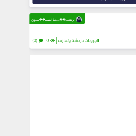
نرجســـ��ــــية الهـــ��ــــوى
#جروبات دردشة وتعارف
0
(0)