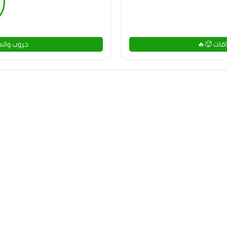
قات 🥵🔥
جروب واتس