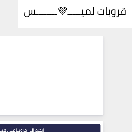
قروبات لميـــــ💜ــــــــس
انضم إلى جروبنا على في