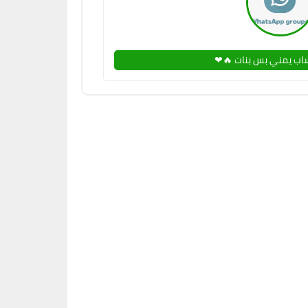
اب يمني بس بنات 🔥❤