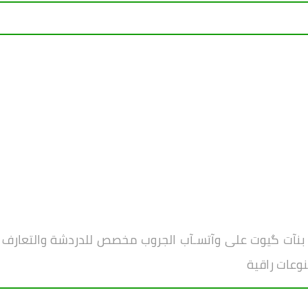
بنآت گيوت على وآتسـآب
الجروب مخصص للدردشة والتعارف بين
نوعات راقية