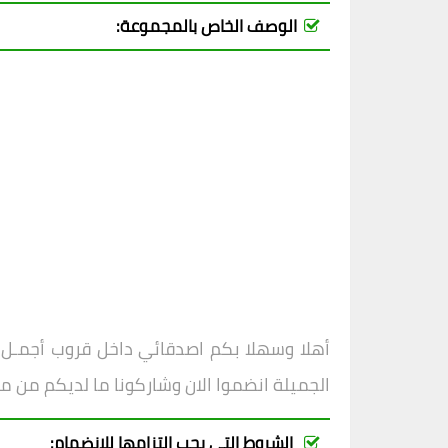
الوصف الخاص بالمجموعة:
أهلا وسهلا بكم اصدقائي داخل
قروب
أجمـل 
الجميلة انضموا الان وشاركونا ما لديكم من م
الشروط التي يجب التزامها للانضمام: