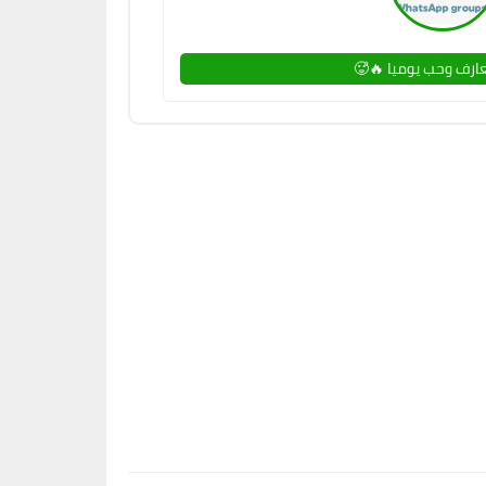
ارف وحب يوميا 🔥🥵