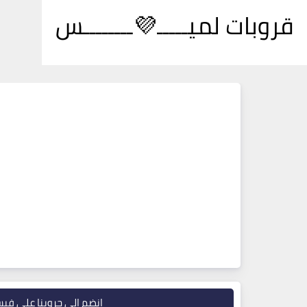
قروبات لميـــــ💜ــــــــس
انضم إلى جروبنا على في