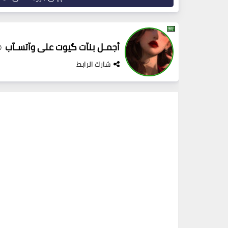
أجمـل بنآت گيوت على وآتسـآب 
شارك الرابط