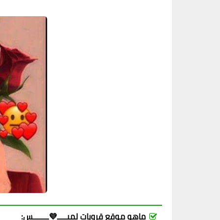
ماهو موقع قروبات لميـــــ💜ــــــــس: