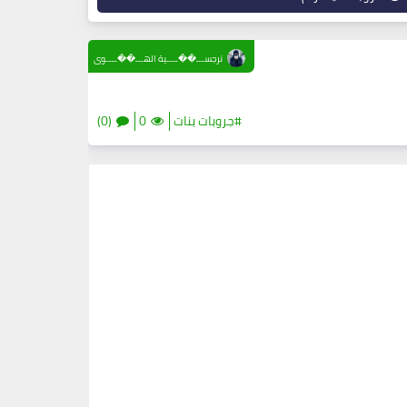
نرجســـ��ــــية الهـــ��ــــوى
#جروبات بنات
0
(0)