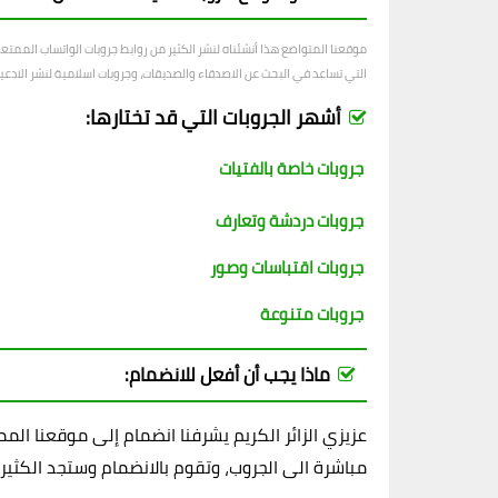
موقعنا المتواضع هذا أنشئناه لنشر الكثير من روابط جروبات الواتساب الممت
التي تساعد في البحث عن الاصدقاء والصديقات، وجروبات اسلامية لنشر الادعية و
أشهر الجروبات التي قد تختارها:
جروبات خاصة بالفتيات
جروبات دردشة وتعارف
جروبات اقتباسات وصور
جروبات متنوعة
ماذا يجب أن أفعل للانضمام:
عزيزي الزائر الكريم يشرفنا انضمام إلى موقعنا ال
مباشرة الى الجروب، وتقوم بالانضمام وستجد الكثير