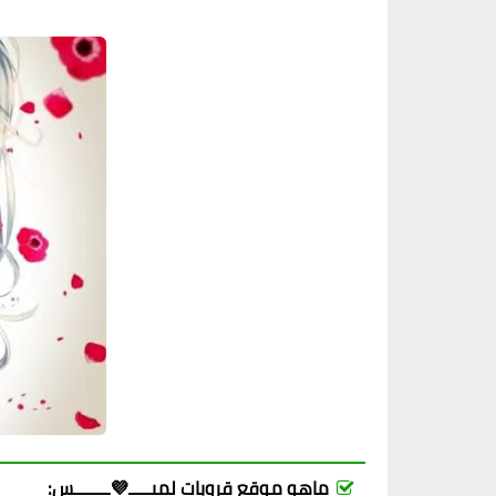
ماهو موقع قروبات لميـــــ💜ــــــــس: