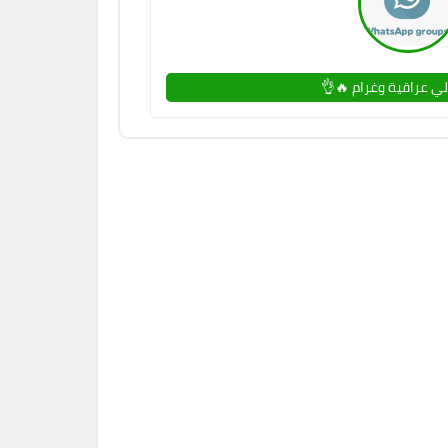
لي عراقية وغرام 🔥👌