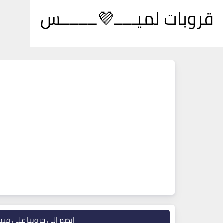
قروبات لميـــــ💜ــــــــس
انضم إلى جروبنا على في