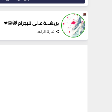
ډرډشـ,ـة عـ,لى تليجرام 😻🙃❤
شارك الرابط