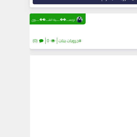
نرجســـ��ــــية الهـــ��ــــوى
#جروبات بنات
0
(0)