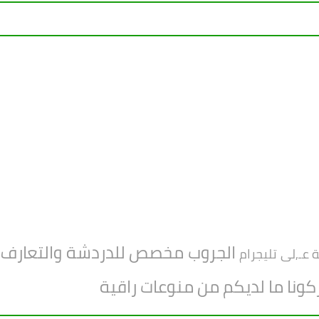
الجروب مخصص للدردشة والتعارف بي
 عـ,لى تليجرام
ركونا ما لديكم من منوعات راقية