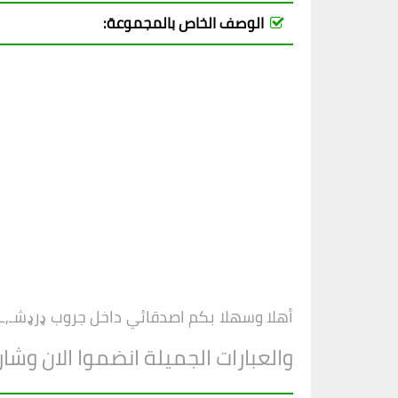
الوصف الخاص بالمجموعة:
أهلا وسهلا بكم اصدقائي داخل
جروب
ډرډشـ,ـة
والعبارات الجميلة انضموا الان وشا