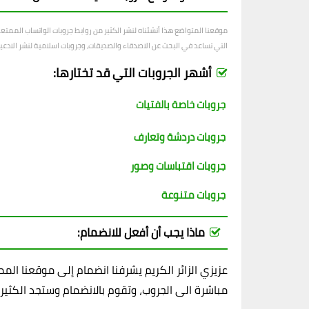
موقعنا المتواضع هذا أنشئناه لنشر الكثير من روابط جروبات الواتساب الممت
التي تساعد في البحث عن الاصدقاء والصديقات، وجروبات اسلامية لنشر الادعية و
أشهر الجروبات التي قد تختارها:
جروبات خاصة بالفتيات
جروبات دردشة وتعارف
جروبات اقتباسات وصور
جروبات متنوعة
ماذا يجب أن أفعل للانضمام:
عزيزي الزائر الكريم يشرفنا انضمام إلى موقعنا ال
مباشرة الى الجروب، وتقوم بالانضمام وستجد الكثير