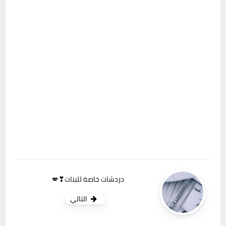
دردشات خاصة للبنات❣💋
التالي