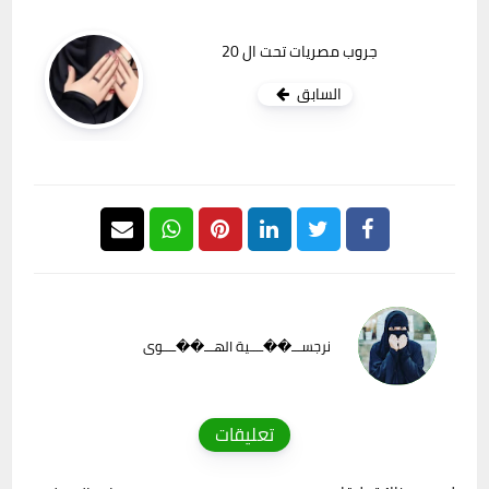
جروب مصريات تحت ال 20
السابق
نرجســـ��ــــية الهـــ��ــــوى
تعليقات