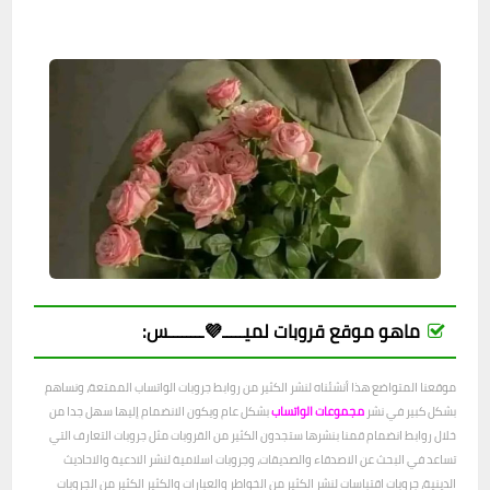
ماهو موقع قروبات لميـــــ💜ــــــــس:
موقعنا المتواضع هذا أنشئناه لنشر الكثير من روابط جروبات الواتساب الممتعة، ونساهم
بشكل كبير في نشر
مجموعات الواتساب
بشكل عام ويكون الانضمام إليها سهل جدا من
خلال روابط انضمام قمنا بنشرها ستجدون الكثير من القروبات مثل جروبات التعارف التي
تساعد في البحث عن الاصدقاء والصديقات، وجروبات اسلامية لنشر الادعية والاحاديث
الدينية، جروبات اقتباسات لنشر الكثير من الخواطر والعبارات والكثير الكثير من الجروبات