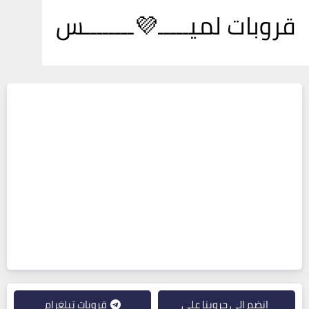
قروبات لميـــــ💜ــــــــس
انضم إلى جروبنا على
قروبات تيلغرام