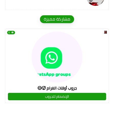
مشاركة مميزة
0
جروب أوقات الغرام 🥵😊
الإنضمام للجروب