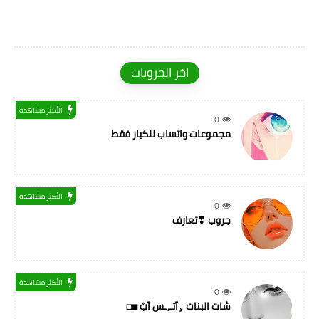
اخر الجروبات
الأكثر مشاهدة
0
مجموعات واتساب للكبار فقط
الأكثر مشاهدة
0
جروب ❣تعارف
الأكثر مشاهدة
0
شات البنات ۅآتـ,ـس آبْ ◼◻