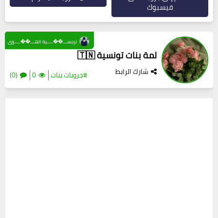
فيسبوك
نرجســـ��ــــية الهـــ��ــــوى
لمة بنات تونسية 🇹🇳
شارك الرابط
#جروبات بنات
0
(0)