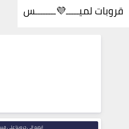
قروبات لميـــــ💜ــــــــس
انضم إلى جروبنا على في