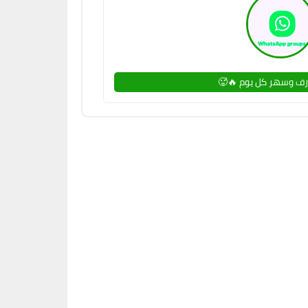
رف وسهر كل يوم 🔥🥵