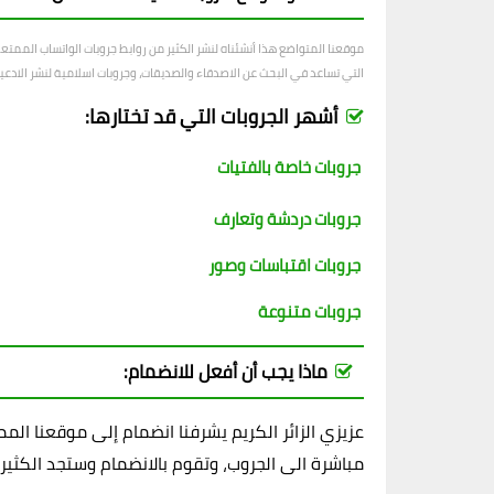
موقعنا المتواضع هذا أنشئناه لنشر الكثير من روابط جروبات الواتساب الممت
التي تساعد في البحث عن الاصدقاء والصديقات، وجروبات اسلامية لنشر الادعية و
أشهر الجروبات التي قد تختارها:
جروبات خاصة بالفتيات
جروبات دردشة وتعارف
جروبات اقتباسات وصور
جروبات متنوعة
ماذا يجب أن أفعل للانضمام:
عزيزي الزائر الكريم يشرفنا انضمام إلى موقعنا ال
مباشرة الى الجروب، وتقوم بالانضمام وستجد الكثير