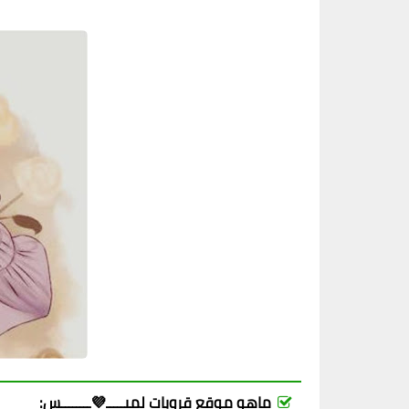
ماهو موقع قروبات لميـــــ💜ــــــــس: