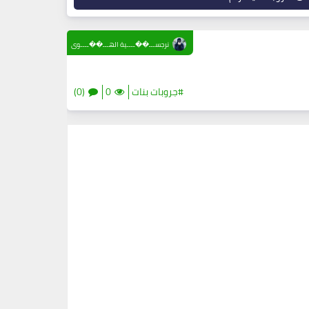
نرجســـ��ــــية الهـــ��ــــوى
#جروبات بنات
0
(0)