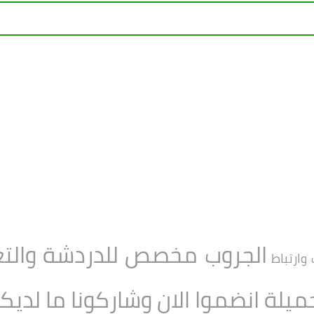
الجروب مخصص للدردشة والتعا
 وارتباط
جميلة انضموا الان وشاركونا ما لد