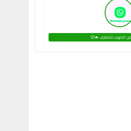
ن الكويت للتعارف 🔥🥵