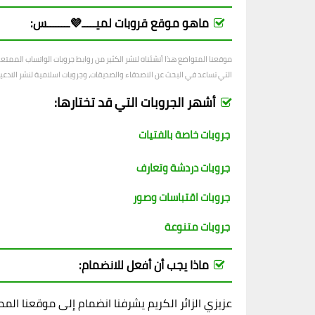
ماهو موقع قروبات لميـــــ💜ــــــــس:
موقعنا المتواضع هذا أنشئناه لنشر الكثير من روابط جروبات الواتساب الممت
التي تساعد في البحث عن الاصدقاء والصديقات، وجروبات اسلامية لنشر الادعية و
أشهر الجروبات التي قد تختارها:
جروبات خاصة بالفتيات
جروبات دردشة وتعارف
جروبات اقتباسات وصور
جروبات متنوعة
ماذا يجب أن أفعل للانضمام:
عزيزي الزائر الكريم يشرفنا انضمام إلى موقعنا ال