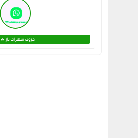
جروب سهرات نار 🔥