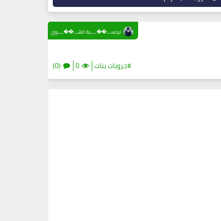
نرجســـ��ــــية الهـــ��ــــوى
#جروبات بنات
0
(0)