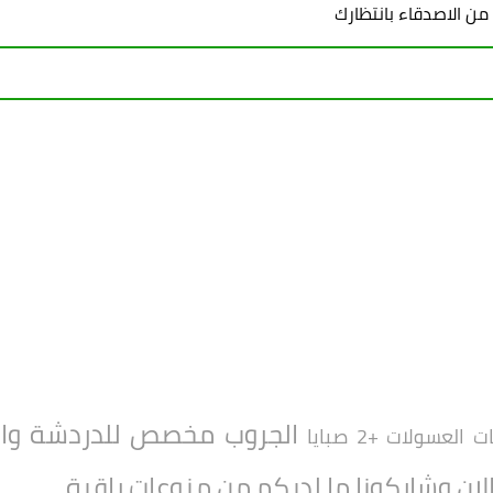
 من الاصدقاء بانتظارك
الجروب مخصص للدردشة والتع
العسولات +2 صبايا
الان وشاركونا ما لديكم من منوعات راقية