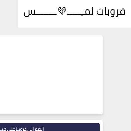
قروبات لميـــــ💜ــــــــس
انضم إلى جروبنا على في