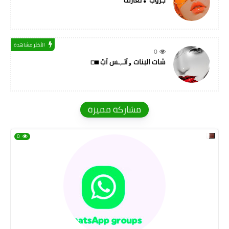
جروب ❣تعارف
الأكثر مشاهدة
0
شات البنات ۅآتـ,ـس آبْ ◼◻
مشاركة مميزة
0