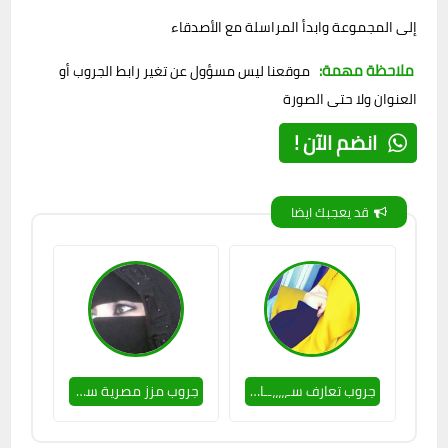
إلى المجموعة وابدأ المراسلة مع الأصدقاء
ملاحظة مهمة:
موقعنا ليس مسؤول عن تغير رابط الجروب أو
العنوان ولا حتى الصورة
انضم الآن !
قد يعجبك ايضا
جروب تعارف سـ،،،،،ــاخن 🔥🥵
جروب مزز مصرية سـ،،،،ــاخنة 🥵