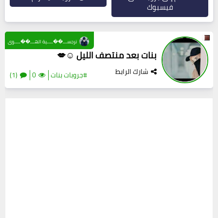
فيسبوك
نرجســـ��ــــية الهـــ��ــــوى
بنات بعد منتصف الليل ☺💋
شارك الرابط
#جروبات بنات
0
(1)