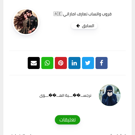
قروب واتساب تعارف اماراتي 🇦🇪
السابق
نرجســـ��ــــية الهـــ��ــــوى
تعليقات