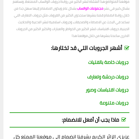
موقعنا المتواضع هذا أنشئناه لنشر الكثير من روابط جروبات الواتساب الممتعة، ونساهم
بشكل كبير في نشر
مجموعات الواتساب
بشكل عام ويكون الانضمام إليها سهل جدا من
خلال روابط انضمام قمنا بنشرها ستجدون الكثير من القروبات مثل جروبات التعارف التي
تساعد في البحث عن الاصدقاء والصديقات، وجروبات اسلامية لنشر الادعية والاحاديث
الدينية، جروبات اقتباسات لنشر الكثير من الخواطر والعبارات والكثير الكثير من الجروبات
الاخرى ساعدنا بنشرها من خلال موقعنا هذا
أشهر الجروبات التي قد تختارها:
جروبات خاصة بالفتيات
جروبات دردشة وتعارف
جروبات اقتباسات وصور
جروبات متنوعة
ماذا يجب أن أفعل للانضمام:
عزيزي الزائر الكريم يشرفنا انضمام إلى موقعنا الممتع كل