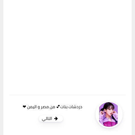
دردشات بنات💕 من مصر و اليمن ❤
التالي