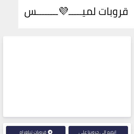
قروبات لميـــــ💜ــــــــس
انضم إلى جروبنا على
قروبات تيلغرام