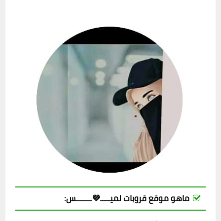
ماهو موقع قروبات لميـــــ💜ــــــــس: