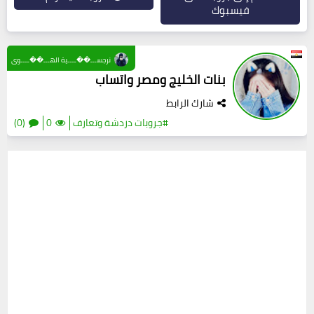
فيسبوك
نرجســـ��ــــية الهـــ��ــــوى
بنات الخليج ومصر واتساب
شارك الرابط
#جروبات دردشة وتعارف
0
(0)