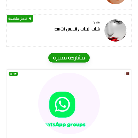
الأكثر مشاهدة
0
شات البنات ۅآتـ,ـس آبْ ◼◻
مشاركة مميزة
0