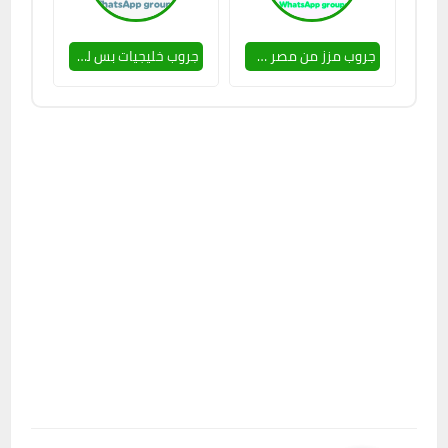
جروب مزز من مصر 🥵🔥
جروب خليجيات بس للنساء 🔥🥵