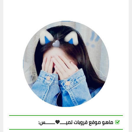
ماهو موقع قروبات لميـــــ💜ــــــــس: