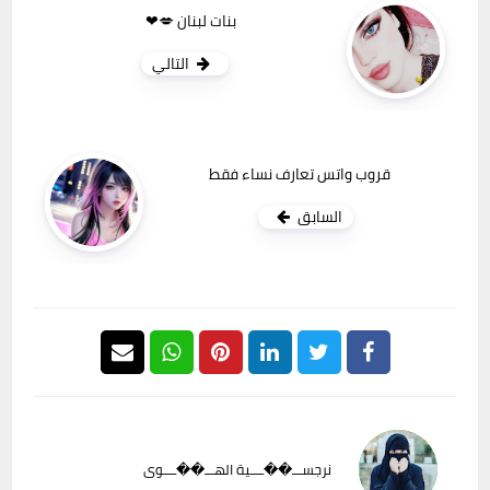
بنات لبنان 💋❤
التالي
قروب واتس تعارف نساء فقط
السابق
نرجســـ��ــــية الهـــ��ــــوى