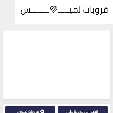
قروبات لميـــــ💜ــــــــس
انضم إلى جروبنا على
قروبات تيلغرام