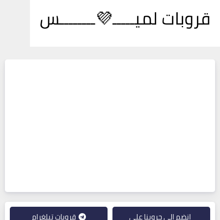
قروبات لميـــــ💜ــــــــس
انضم إلى جروبنا على
قروبات تيلغرام