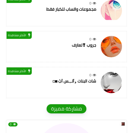
0
مجموعات واتساب للكبار فقط
الأكثر مشاهدة
0
جروب ❣تعارف
الأكثر مشاهدة
0
شات البنات ۅآتـ,ـس آبْ ◼◻
مشاركة مميزة
0