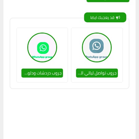
قد يعجبك ايضا
جروب تواصل ليالي الحب 🔥🥵
جروب دردشات ودلوعات ❤🔥