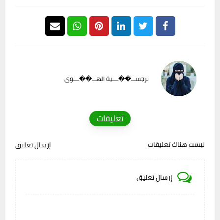
نرجســـ��ــــية الهـــ��ــــوى
تعليقات
ليست هناك تعليقات
إرسال تعليق
إرسال تعليق