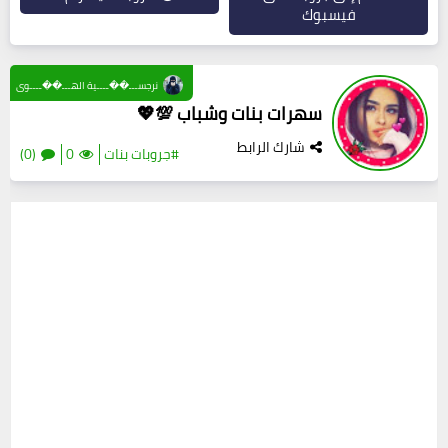
فيسبوك
نرجســـ��ــــية الهـــ��ــــوى
سهرات بنات وشباب 💯💖
شارك الرابط
#جروبات بنات
0
(0)