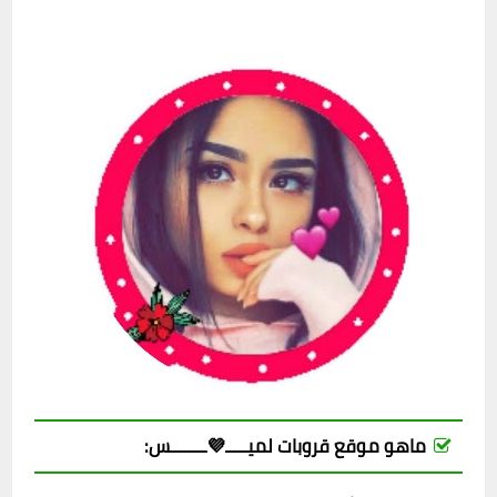
ماهو موقع قروبات لميـــــ💜ــــــــس: