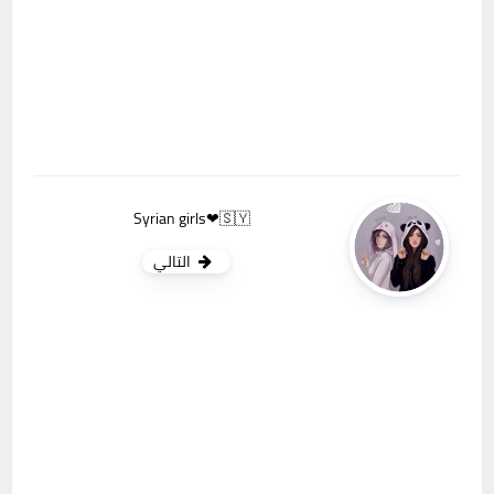
Syrian girls❤🇸🇾
التالي