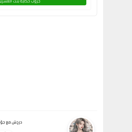
جروب حكاية بنت العشرين
دردٍش مع جوُلَي