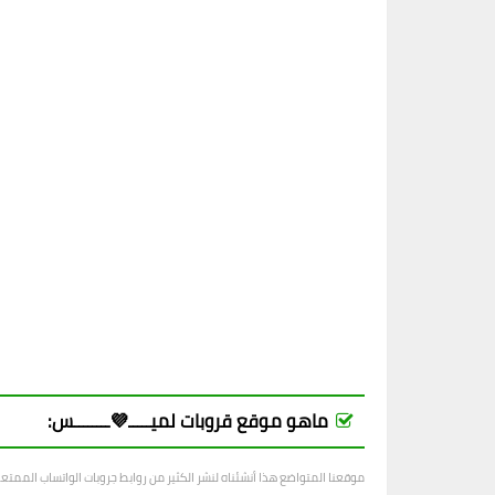
ماهو موقع قروبات لميـــــ💜ــــــــس:
موقعنا المتواضع هذا أنشئناه لنشر الكثير من روابط جروبات الواتساب الممت