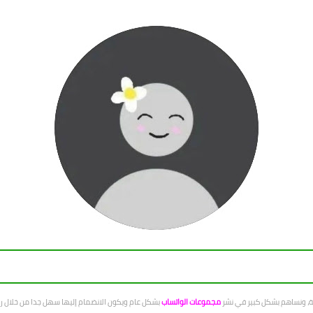
عة، ونساهم بشكل كبير في نشر
مجموعات الواتساب
بشكل عام ويكون الانضمام إليها سهل جدا من خلال رو