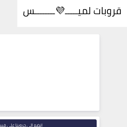
قروبات لميـــــ💜ــــــــس
انضم إلى جروبنا على في