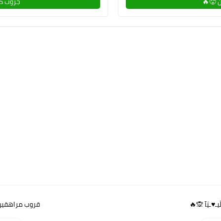
 🥵🔥
جروب كو
ـ♥ـيَآ 🙊🔥
قروب مراهقين