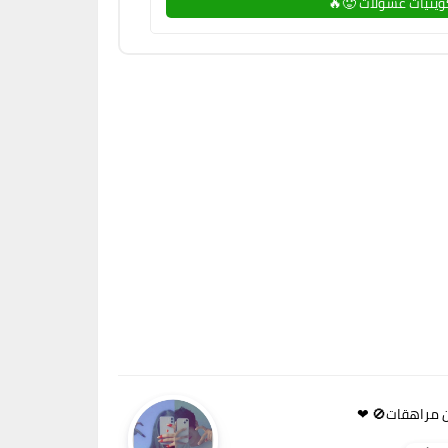
يتيات عسولات 🥵🔥
 مراهقات🚫 ❤