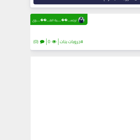
نرجســـ��ــــية الهـــ��ــــوى
#جروبات بنات
0
(0)