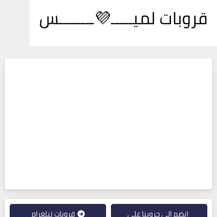
قروبات لميـــــ💜ــــــــس
انضم إلى جروبنا على
قروبات تيلغرام