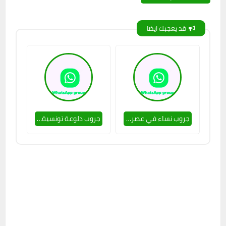
قد يعجبك ايضا
جروب نساء في عصر الحب 🔥👌
جروب دلوعة تونسية 🔥🥵