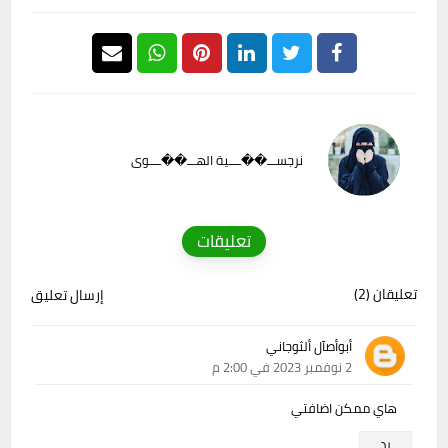
نرجســـ��ــــية الهـــ��ــــوى
تعليقات
تعليقان (2)
إرسال تعليق
أبوأصآل ألثوجاني
2 نوفمبر 2023 في 2:00 م
هاي ممكن اضافتي
رد