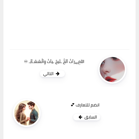
الآمِﮯرآتُ آلَخٌ ـلَيجَ ـيآتُ وِآتُسًسًـآبّـ ♾
التالي
انضم للتعارف 💕
السابق