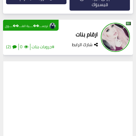
فيسبوك
نرجســـ��ــــية الهـــ��ــــوى
ارقام بنات
شارك الرابط
#جروبات بنات
0
(2)