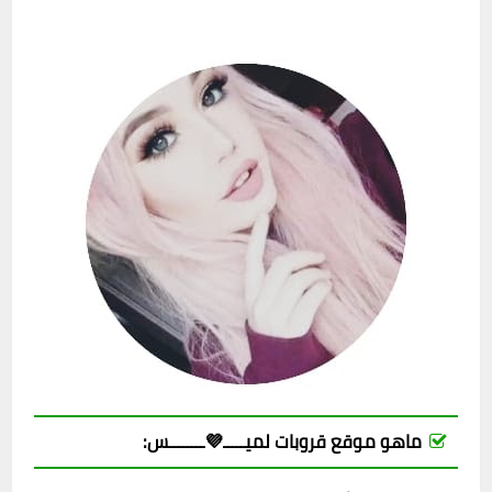
ماهو موقع قروبات لميـــــ💜ــــــــس: