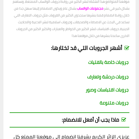
موقعنا المتواضع هذا أنشئناه لنشر الكثير من روابط جروبات الواتساب الممتعة، ونساهم
بشكل كبير في نشر
مجموعات الواتساب
بشكل عام ويكون الانضمام إليها سهل جدا من
خلال روابط انضمام قمنا بنشرها ستجدون الكثير من القروبات مثل جروبات التعارف التي
تساعد في البحث عن الاصدقاء والصديقات، وجروبات اسلامية لنشر الادعية والاحاديث
الدينية، جروبات اقتباسات لنشر الكثير من الخواطر والعبارات والكثير الكثير من الجروبات
الاخرى ساعدنا بنشرها من خلال موقعنا هذا
أشهر الجروبات التي قد تختارها:
جروبات خاصة بالفتيات
جروبات دردشة وتعارف
جروبات اقتباسات وصور
جروبات متنوعة
ماذا يجب أن أفعل للانضمام:
عزيزي الزائر الكريم يشرفنا انضمام إلى موقعنا الممتع كل