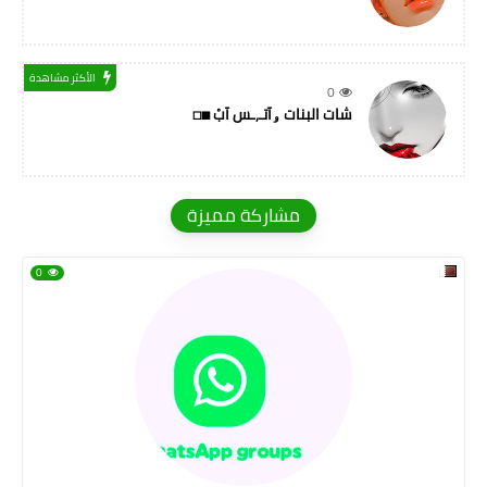
الأكثر مشاهدة
0
شات البنات ۅآتـ,ـس آبْ ◼◻
مشاركة مميزة
0