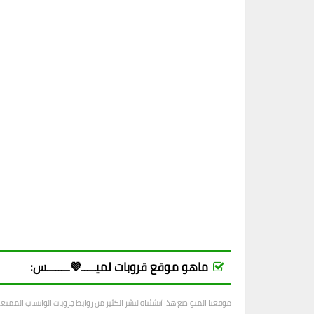
ماهو موقع قروبات لميـــــ💜ــــــــس:
موقعنا المتواضع هذا أنشئناه لنشر الكثير من روابط جروبات الواتساب الممت