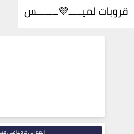
قروبات لميـــــ💜ــــــــس
انضم إلى جروبنا على في