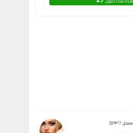
رة نساء حلوين 💕🔥
جل 🤍🫶🏻