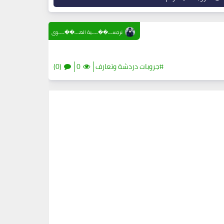
نرجســـ��ــــية الهـــ��ــــوى
#جروبات دردشة وتعارف
0
(0)