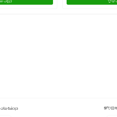
 🥵👌
جروب سه
دردشة بنات سن