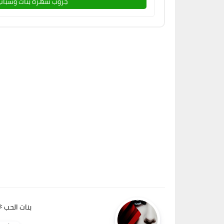
جروب سهرة بنات وشباب
بنات الحب 🫶🏻💘💯