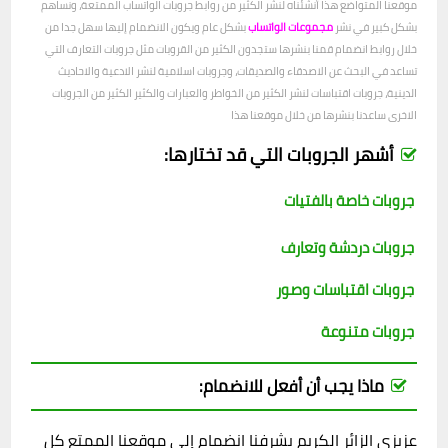
موقعنا المتواضع هذا أنشئناه لنشر الكثير من روابط جروبات الواتساب الممتعة، ونساهم
بشكل كبير في نشر
مجموعات الواتساب
بشكل عام ويكون الانضمام إليها سهل جدا من
خلال روابط انضمام قمنا بنشرها ستجدون الكثير من القروبات مثل جروبات التعارف التي
تساعد في البحث عن الاصدقاء والصديقات، وجروبات اسلامية لنشر الادعية والاحاديث
الدينية، جروبات اقتباسات لنشر الكثير من الخواطر والعبارات والكثير الكثير من الجروبات
الاخرى ساعدنا بنشرها من خلال موقعنا هذا
أشهر الجروبات التي قد تختارها:
جروبات خاصة بالفتيات
جروبات دردشة وتعارف
جروبات اقتباسات وصور
جروبات متنوعة
ماذا يجب أن أفعل للانضمام:
عزيزي الزائر الكريم يشرفنا انضمام إلى موقعنا الممتع كل