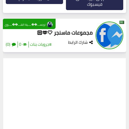
فيسبوك
نرجســـ��ــــية الهـــ��ــــوى
مجموعات ماسنجر 🤍🫶🏻
شارك الرابط
#جروبات بنات
0
(0)