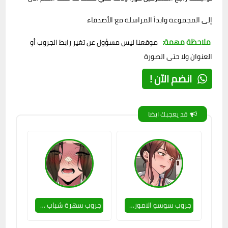
إلى المجموعة وابدأ المراسلة مع الأصدقاء
ملاحظة مهمة:
موقعنا ليس مسؤول عن تغير رابط الجروب أو
العنوان ولا حتى الصورة
انضم الآن !
قد يعجبك ايضا
جروب سوسو الامورة 🥵👌
جروب سهرة شباب وصبايا 🥵🔥