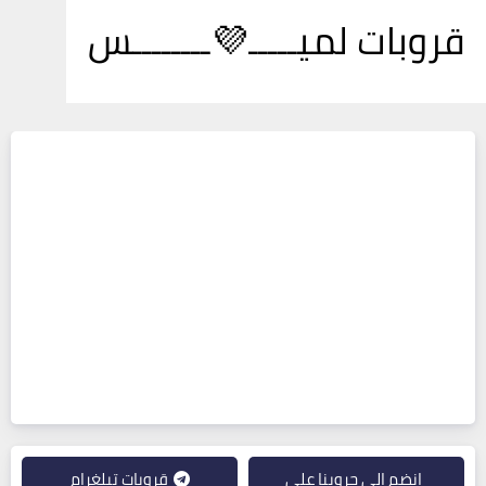
قروبات لميـــــ💜ــــــــس
انضم إلى جروبنا على
قروبات تيلغرام