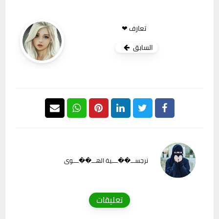
تعارف ❤
السابق
نرجســـ��ــــية الهـــ��ــــوى
تعليقات