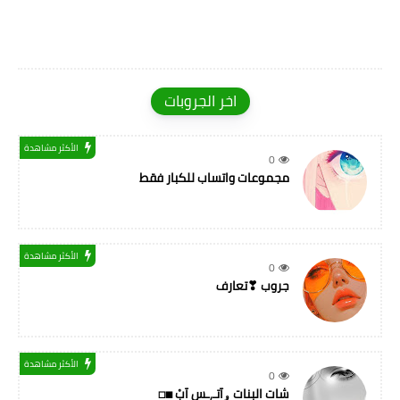
اخر الجروبات
الأكثر مشاهدة
0
مجموعات واتساب للكبار فقط
الأكثر مشاهدة
0
جروب ❣تعارف
الأكثر مشاهدة
0
شات البنات ۅآتـ,ـس آبْ ◼◻