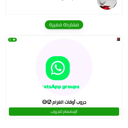
مشاركة مميزة
0
جروب أوقات الغرام 🥵😊
الإنضمام للجروب