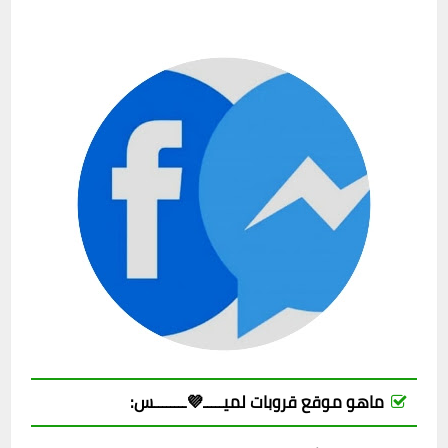
ماهو موقع قروبات لميـــــ💜ــــــــس: