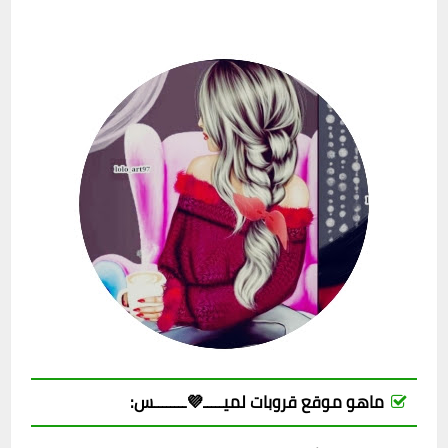
ماهو موقع قروبات لميـــــ💜ــــــــس: