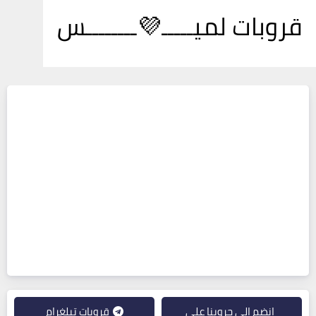
قروبات لميـــــ💜ــــــــس
انضم إلى جروبنا على
قروبات تيلغرام