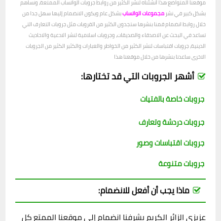
موقعنا المتواضع هذا أنشئناه لنشر الكثير من روابط جروبات الواتساب الممتعة، ونساهم
بشكل كبير في نشر
مجموعات الواتساب
بشكل عام ويكون الانضمام إليها سهل جدا من
خلال روابط انضمام قمنا بنشرها ستجدون الكثير من القروبات مثل جروبات التعارف التي
تساعد في البحث عن الاصدقاء والصديقات، وجروبات اسلامية لنشر الادعية والاحاديث
الدينية، جروبات اقتباسات لنشر الكثير من الخواطر والعبارات والكثير الكثير من الجروبات
الاخرى ساعدنا بنشرها من خلال موقعنا هذا
أشهر الجروبات التي قد تختارها:
جروبات خاصة بالفتيات
جروبات دردشة وتعارف
جروبات اقتباسات وصور
جروبات متنوعة
ماذا يجب أن أفعل للانضمام:
عزيزي الزائر الكريم يشرفنا انضمام إلى موقعنا الممتع كل