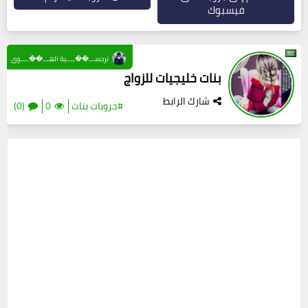
فيسبوك
نرجســـ��ــــية الهـــ��ــــوى
بنات خليجيات للزواج
شارك الرابط
#جروبات بنات
0
(0)