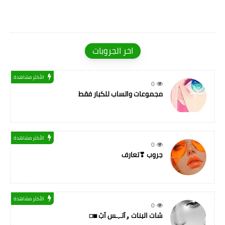
اخر الجروبات
الأكثر مشاهدة
0
مجموعات واتساب للكبار فقط
الأكثر مشاهدة
0
جروب ❣تعارف
الأكثر مشاهدة
0
شات البنات ۅآتـ,ـس آبْ ◼◻