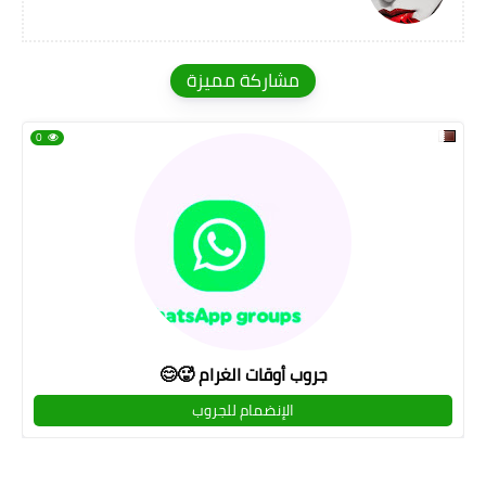
مشاركة مميزة
0
جروب أوقات الغرام 🥵😊
الإنضمام للجروب