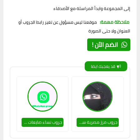
إلى المجموعة وابدأ المراسلة مع الأصدقاء
ملاحظة مهمة:
موقعنا ليس مسؤول عن تغير رابط الجروب أو
العنوان ولا حتى الصورة
انضم الآن !
قد يعجبك ايضا
جروب مزز مصرية سـ،،،،ــاخنة 🥵
جروب نساء صايعات 💃👌