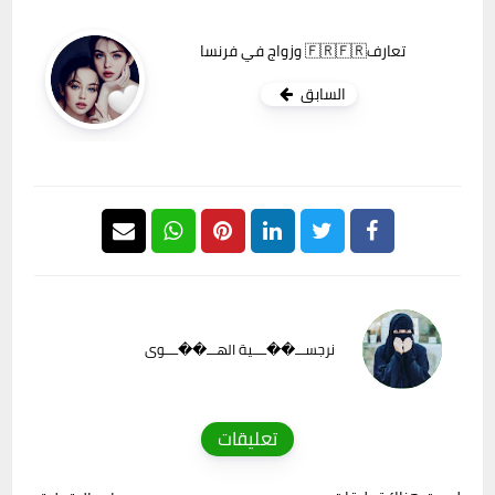
تعارف🇫🇷🇫🇷 وزواج في فرنسا
السابق
نرجســـ��ــــية الهـــ��ــــوى
تعليقات