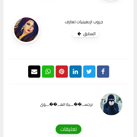
جروب اربعينيات تعارف
السابق
نرجســـ��ــــية الهـــ��ــــوى
تعليقات