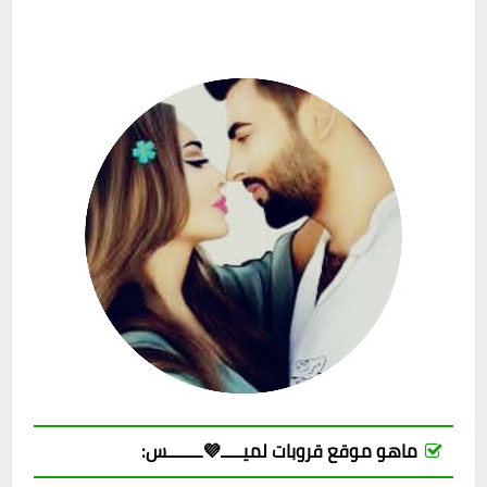
ماهو موقع قروبات لميـــــ💜ــــــــس: