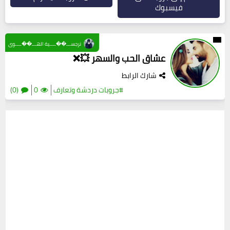
فيسبوك
نرجســـ��ــــية الهـــ��ــــوى
عشاق الحب والسهر 💥❌
شارك الرابط
#جروبات دردشة وتعارف
0
(0)