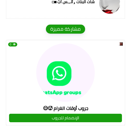
شات البنات ۅآتـ,ـس آبْ ◼◻
مشاركة مميزة
0
جروب أوقات الغرام 🥵😊
الإنضمام للجروب