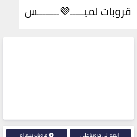
قروبات لميـــــ💜ــــــــس
انضم إلى جروبنا على
قروبات تيلغرام