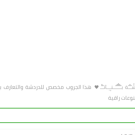
هذا الجروب مخصص للدردشة والتعارف بين
ُُـُة بـٌـٌٌـٌٌٌـٌٌـٌــنـِِـِــآتـٌـٌٌـ🖤
نوعات راقية