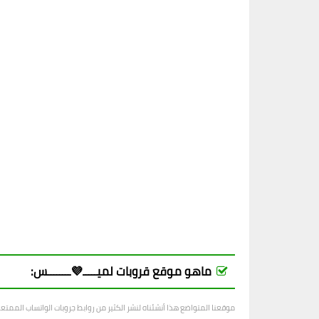
ماهو موقع قروبات لميـــــ💜ــــــــس:
موقعنا المتواضع هذا أنشئناه لنشر الكثير من روابط جروبات الواتساب الممت