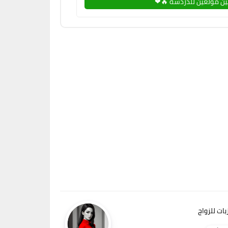
ن مولعين للدردشة 🔥❤
ات للزواج