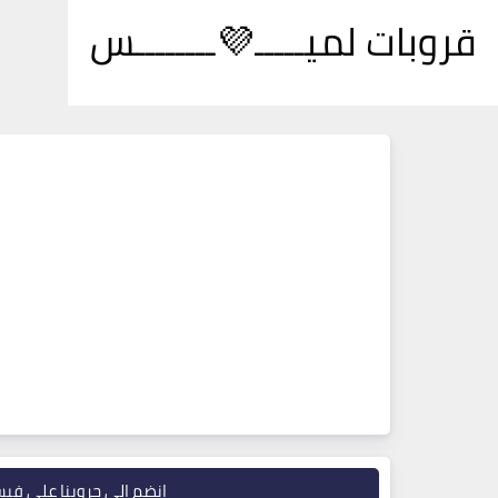
قروبات لميـــــ💜ــــــــس
انضم إلى جروبنا على في