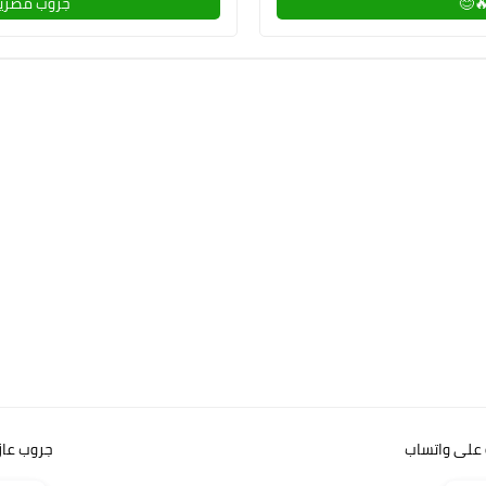
😊
جروب مصريي
على واتساب
جروب عازب