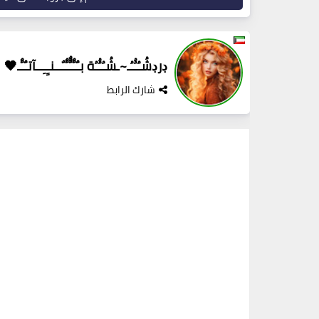
ڊرڊشُـُـُُـُـ~ـشُـُـُُـُة بـٌـٌٌـٌٌٌـٌٌـٌــنـِِـِــآتـٌـٌٌـ🖤
شارك الرابط