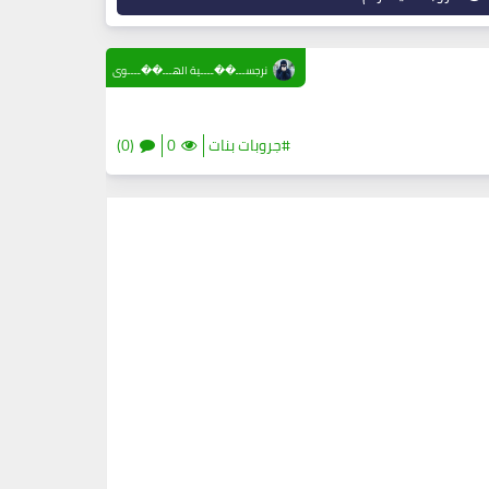
نرجســـ��ــــية الهـــ��ــــوى
#جروبات بنات
0
(0)