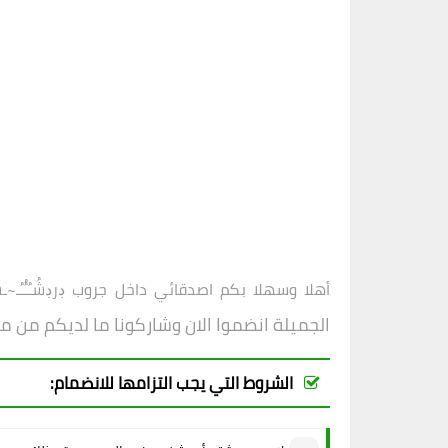
أهلا وسهلا بكم اصدقائي داخل
جروب
ڊرڊشُـُـُُـُـ~ـشُـُـ
الجميلة انضموا الان وشاركونا ما لديكم من م
الشروط التي يجب التزامها للانضمام: