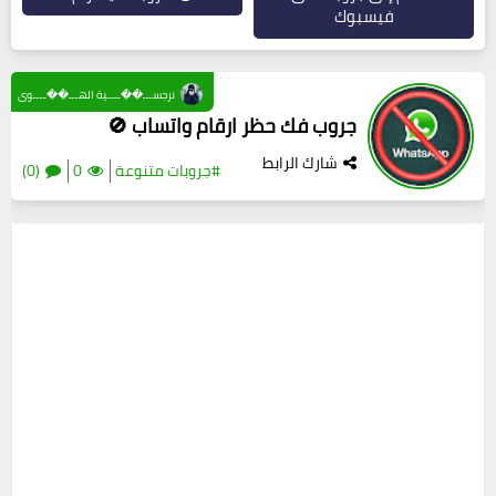
فيسبوك
نرجســـ��ــــية الهـــ��ــــوى
جروب فك حظر ارقام واتساب 🚫
شارك الرابط
#جروبات متنوعة
0
(0)