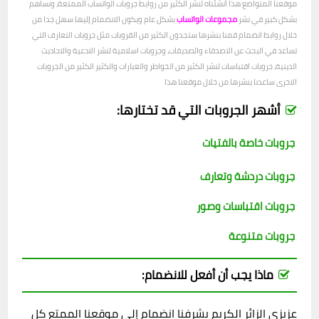
موقعنا المتواضع هذا أنشئناه لنشر الكثير من روابط جروبات الواتساب الممتعة، ونساهم
بشكل كبير في نشر
مجموعات الواتساب
بشكل عام ويكون الانضمام إليها سهل جدا من
خلال روابط انضمام قمنا بنشرها ستجدون الكثير من القروبات مثل جروبات التعارف التي
تساعد في البحث عن الاصدقاء والصديقات، وجروبات اسلامية لنشر الادعية والاحاديث
الدينية، جروبات اقتباسات لنشر الكثير من الخواطر والعبارات والكثير الكثير من الجروبات
الاخرى ساعدنا بنشرها من خلال موقعنا هذا
أشهر الجروبات التي قد تختارها:
جروبات خاصة بالفتيات
جروبات دردشة وتعارف
جروبات اقتباسات وصور
جروبات متنوعة
ماذا يجب أن أفعل للانضمام:
عزيزي الزائر الكريم يشرفنا انضمام إلى موقعنا الممتع كل