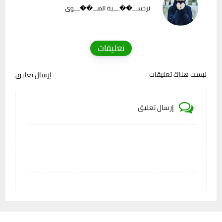
نرجســـ��ــــية الهـــ��ــــوى
تعليقات
ليست هناك تعليقات
إرسال تعليق
إرسال تعليق