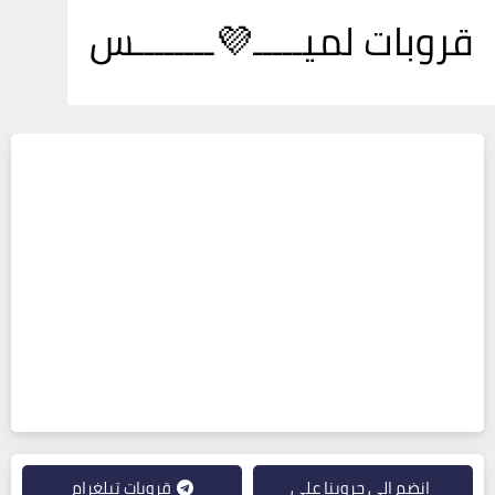
قروبات لميـــــ💜ــــــــس
انضم إلى جروبنا على
قروبات تيلغرام