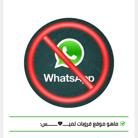
ماهو موقع قروبات لميـــــ💜ــــــــس: