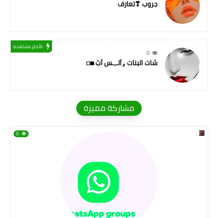
جروب ❣تعارف
الأكثر مشاهدة
0
شات البنات ۅآتـ,ـس آبْ ◼◻
مشاركة مميزة
0