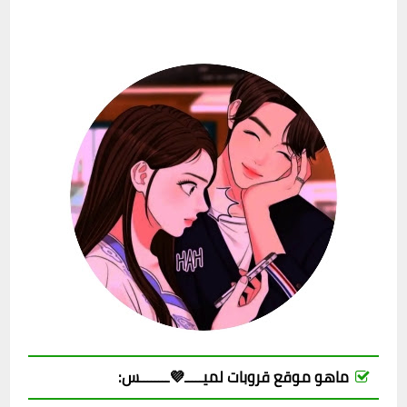
ماهو موقع قروبات لميـــــ💜ــــــــس: