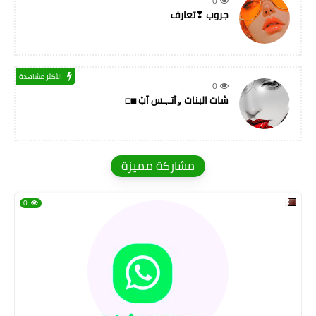
0
جروب ❣تعارف
الأكثر مشاهدة
0
شات البنات ۅآتـ,ـس آبْ ◼◻
مشاركة مميزة
0