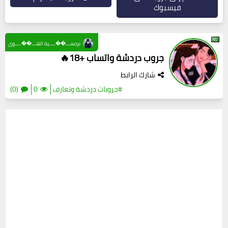
فيسبوك
نرجســـ��ــــية الهـــ��ــــوى
جروب دردشة واتساب +18🔥
شارك الرابط
#جروبات دردشة وتعارف
0
(0)