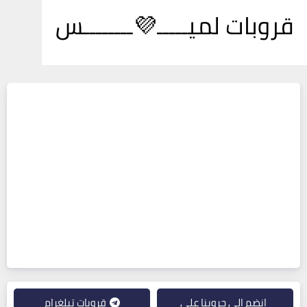
قروبات لميـــــ💜ــــــــس
انضم إلى جروبنا على
قروبات تيلغرام