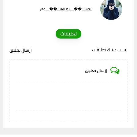
نرجســـ��ــــية الهـــ��ــــوى
تعليقات
ليست هناك تعليقات
إرسال تعليق
إرسال تعليق