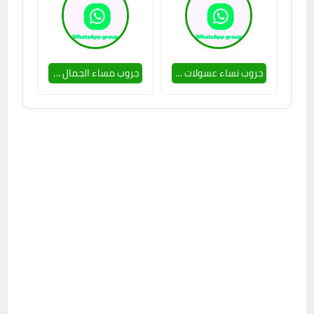
جروب نساء عسولات 🥵🔥
جروب مساء الجمال 🥵💕