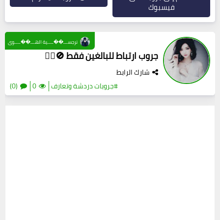
فيسبوك
نرجســـ��ــــية الهـــ��ــــوى
جروب ارتباط للبالغين فقط 🚫❤‍🔥
شارك الرابط
#جروبات دردشة وتعارف
0
(0)