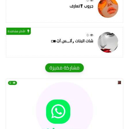
0
جروب ❣تعارف
الأكثر مشاهدة
0
شات البنات ۅآتـ,ـس آبْ ◼◻
مشاركة مميزة
0