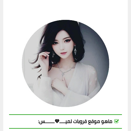
ماهو موقع قروبات لميـــــ💜ــــــــس: