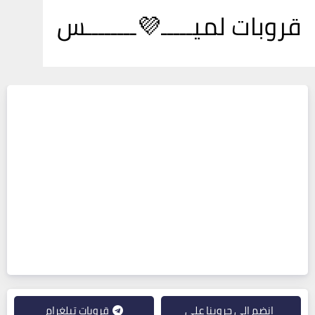
قروبات لميـــــ💜ــــــــس
انضم إلى جروبنا على
قروبات تيلغرام