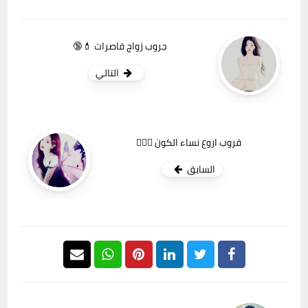
جروب زواج قاصرات 💄🔞
التالي
قروب اروع نساء الكون ❤‍🔥👄
السابق