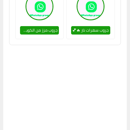
جروب سهرات نار 🔥💕
جروب مزز من الكويت للتعارف 🔥🥵