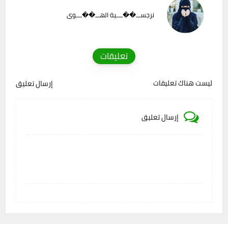
نرجســـ��ــــية الهـــ��ــــوى
تعليقات
ليست هناك تعليقات
إرسال تعليق
إرسال تعليق