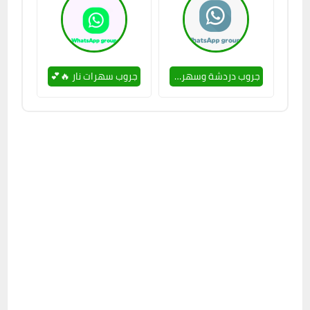
جروب دردشة وسهر كل يوم 🥵👌
جروب سهرات نار 🔥💕