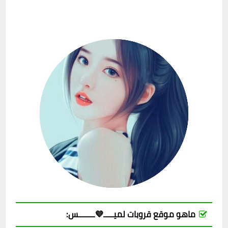
ماهو موقع قروبات لميـــــ💜ــــــــس: