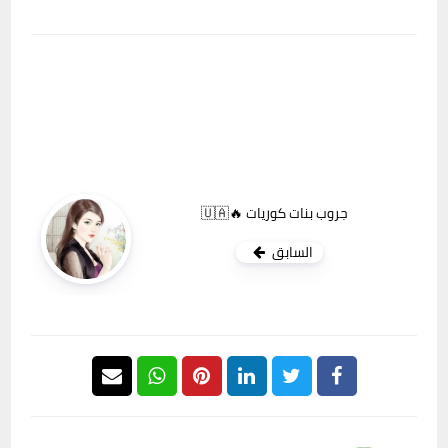
جروب بنات كوريات 🔥🇺🇦
السابق