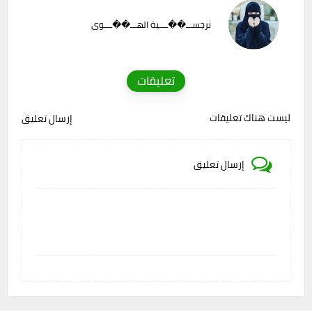
نرجســـ��ــــية الهـــ��ــــوى
تعليقات
ليست هناك تعليقات
إرسال تعليق
إرسال تعليق