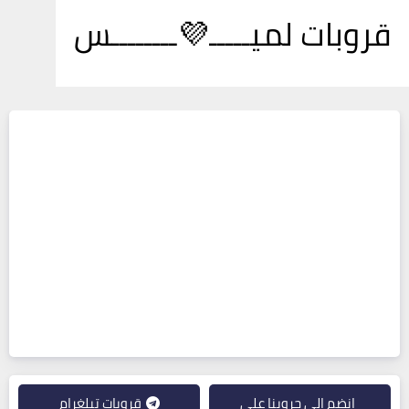
قروبات لميـــــ💜ــــــــس
انضم إلى جروبنا على
قروبات تيلغرام