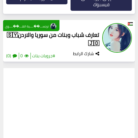
فيسبوك
نرجســـ��ــــية الهـــ��ــــوى
تعارف شباب وبنات من سوريا والاردن🇸🇾
🇯🇴
شارك الرابط
#جروبات بنات
0
(0)