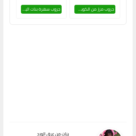
جروب مزز من الكويت للتعارف 🔥🥵
جروب سهرة بنات اليمن 🔥🥵
بنات من عرق الورد