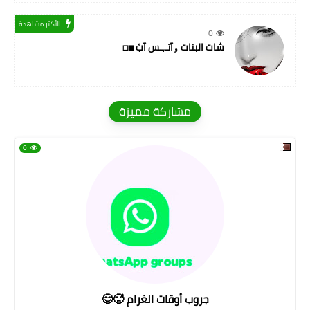
الأكثر مشاهدة
0
شات البنات ۅآتـ,ـس آبْ ◼◻
مشاركة مميزة
0
جروب أوقات الغرام 🥵😊