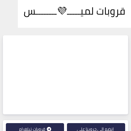
قروبات لميـــــ💜ــــــــس
انضم إلى جروبنا على
قروبات تيلغرام