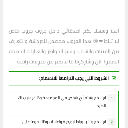
أهلا وسهلا بكم اصدقائي داخل
جروب
جروب خاص
للارتباط💋🔞
هذا الجروب مخصص للدردشة والتعارف
بين الفتيات والشباب ونشر الخواطر والعبارات الجميلة
انضموا الان وشاركونا ما لديكم من منوعات راقية
الشروط التي يجب التزامها للانضمام:
لايسمح بشتم أي شخص في المجموعة وذلك يسبب لك
الطرد
لايسمح بنشر روباط ترويجية واعلانات وذلك حرصا على