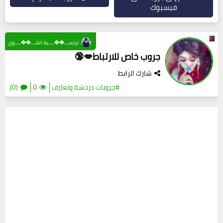
فيسبوك
نرجســـ��ــــية الهـــ��ــــوى
جروب خاص للارتباط💋🔞
شارك الرابط
#جروبات دردشة وتعارف
0
(0)