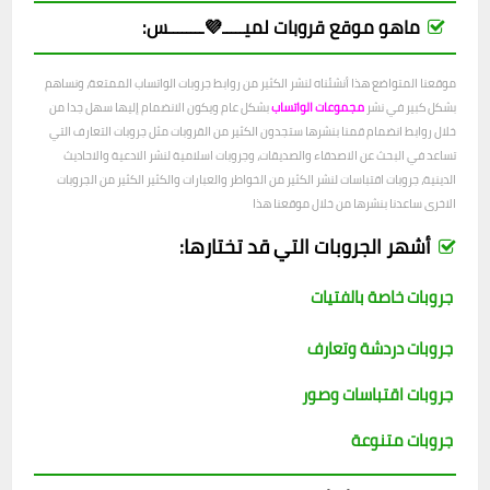
ماهو موقع قروبات لميـــــ💜ــــــــس:
موقعنا المتواضع هذا أنشئناه لنشر الكثير من روابط جروبات الواتساب الممتعة، ونساهم
بشكل كبير في نشر
مجموعات الواتساب
بشكل عام ويكون الانضمام إليها سهل جدا من
خلال روابط انضمام قمنا بنشرها ستجدون الكثير من القروبات مثل جروبات التعارف التي
تساعد في البحث عن الاصدقاء والصديقات، وجروبات اسلامية لنشر الادعية والاحاديث
الدينية، جروبات اقتباسات لنشر الكثير من الخواطر والعبارات والكثير الكثير من الجروبات
الاخرى ساعدنا بنشرها من خلال موقعنا هذا
أشهر الجروبات التي قد تختارها:
جروبات خاصة بالفتيات
جروبات دردشة وتعارف
جروبات اقتباسات وصور
جروبات متنوعة