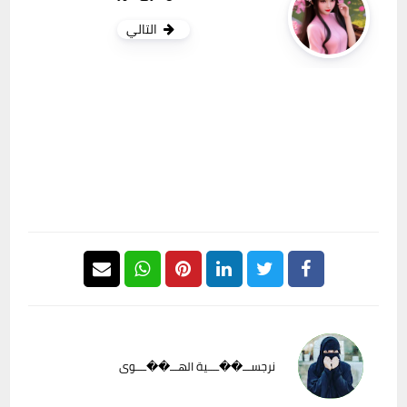
التالي
نرجســـ��ــــية الهـــ��ــــوى