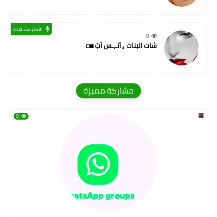
الأكثر مشاهدة
0
شات البنات ۅآتـ,ـس آبْ ◼◻
مشاركة مميزة
0