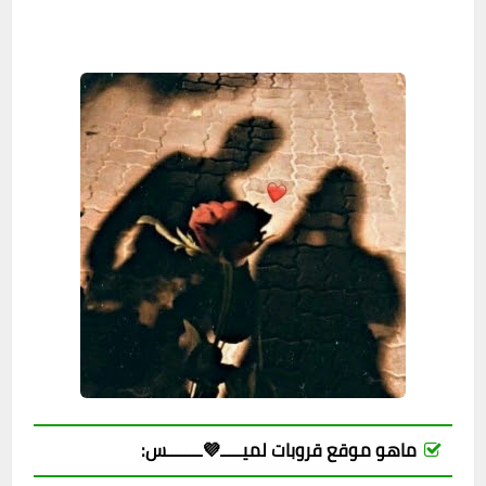
ماهو موقع قروبات لميـــــ💜ــــــــس: