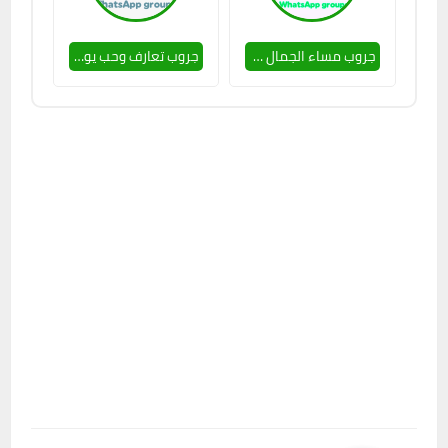
جروب مساء الجمال 🥵💕
جروب تعارف وحب يوميا 🔥🥵