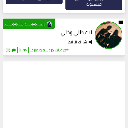
فيسبوك
نرجســـ��ــــية الهـــ��ــــوى
انت ظلي وخلي
شارك الرابط
#جروبات دردشة وتعارف
0
(0)