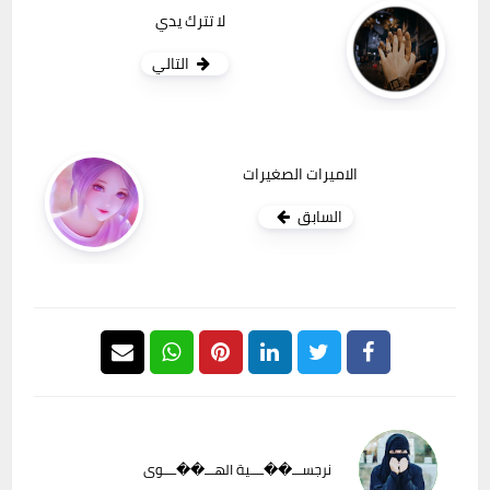
لا تترك يدي
التالي
الاميرات الصغيرات
السابق
نرجســـ��ــــية الهـــ��ــــوى