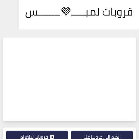
قروبات لميـــــ💜ــــــــس
انضم إلى جروبنا على
قروبات تيلغرام