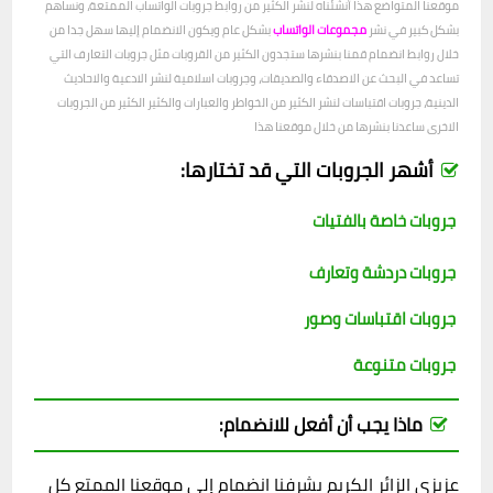
موقعنا المتواضع هذا أنشئناه لنشر الكثير من روابط جروبات الواتساب الممتعة، ونساهم
بشكل كبير في نشر
مجموعات الواتساب
بشكل عام ويكون الانضمام إليها سهل جدا من
خلال روابط انضمام قمنا بنشرها ستجدون الكثير من القروبات مثل جروبات التعارف التي
تساعد في البحث عن الاصدقاء والصديقات، وجروبات اسلامية لنشر الادعية والاحاديث
الدينية، جروبات اقتباسات لنشر الكثير من الخواطر والعبارات والكثير الكثير من الجروبات
الاخرى ساعدنا بنشرها من خلال موقعنا هذا
أشهر الجروبات التي قد تختارها:
جروبات خاصة بالفتيات
جروبات دردشة وتعارف
جروبات اقتباسات وصور
جروبات متنوعة
ماذا يجب أن أفعل للانضمام:
عزيزي الزائر الكريم يشرفنا انضمام إلى موقعنا الممتع كل