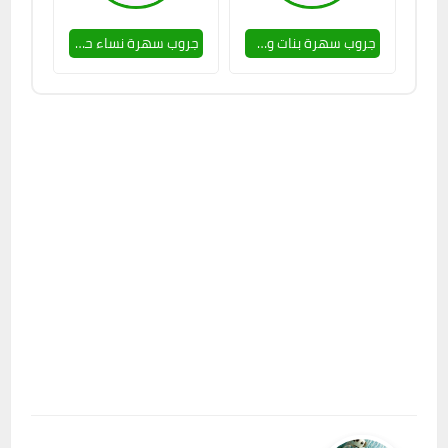
جروب سهرة بنات وشباب 🥵👌
جروب سهرة نساء حلوين 💕🔥