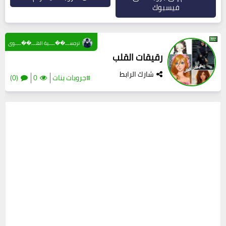
فيسبوك
نرجســـ��ــــية الهـــ��ــــوى
رقيقات القلب
شارك الرابط
#جروبات بنات
0
(0)