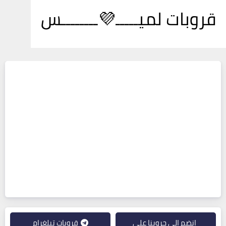
قروبات لميـــــ💜ــــــــس
انضم إلى جروبنا على
قروبات تيلغرام