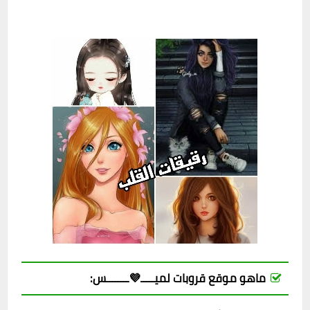
ماهو موقع قروبات لميـــــ💜ــــــــس: