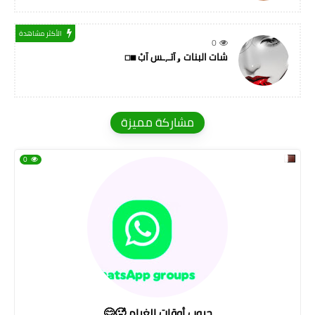
الأكثر مشاهدة
0
شات البنات ۅآتـ,ـس آبْ ◼◻
مشاركة مميزة
0
جروب أوقات الغرام 🥵😊