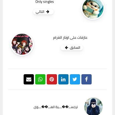
Only singles
التالي
عازفات على اوتار الغرام
السابق
نرجســـ��ــــية الهـــ��ــــوى