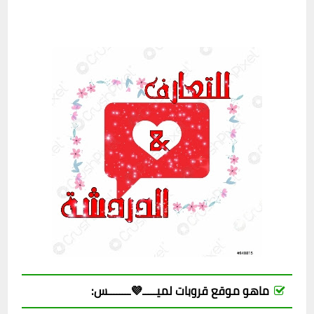
ماهو موقع قروبات لميـــــ💜ــــــــس: