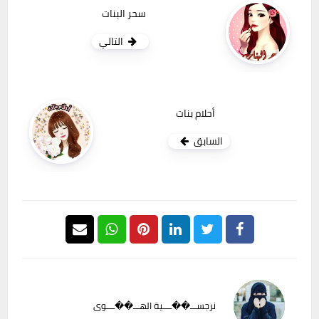
سحر البنات
التالي
أحلام بنات
السابق
نرجســـ��ــــية الهـــ��ــــوى