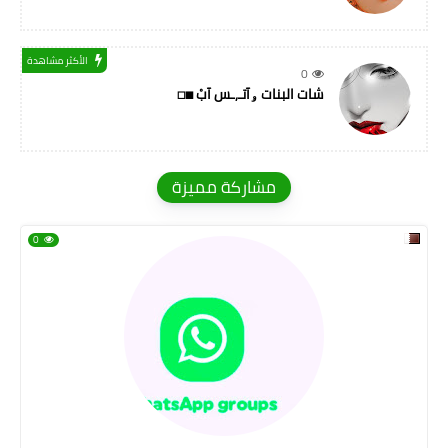
الأكثر مشاهدة
0
شات البنات ۅآتـ,ـس آبْ ◼◻
مشاركة مميزة
0