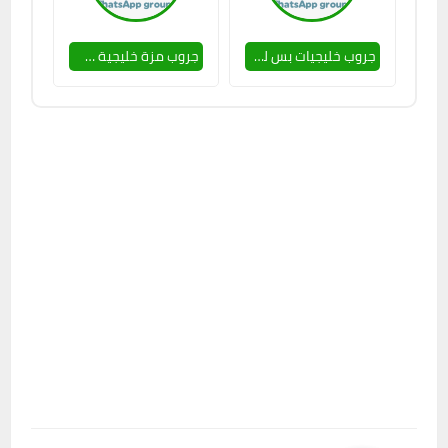
جروب خليجيات بس للنساء 🔥🥵
جروب مزة خليجية 🥵💕