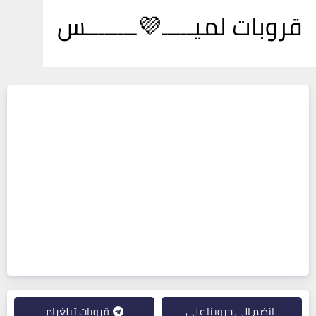
قروبات لميـــــ💜ــــــــس
انضم إلى جروبنا على
قروبات تيلغرام