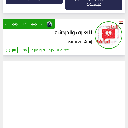
فيسبوك
نرجســـ��ــــية الهـــ��ــــوى
للتعارف والدردشة
شارك الرابط
#جروبات دردشة وتعارف
0
(0)