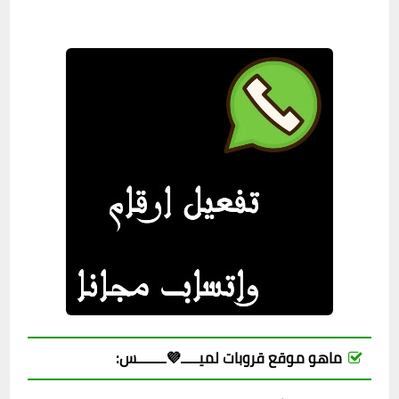
ماهو موقع قروبات لميـــــ💜ــــــــس: