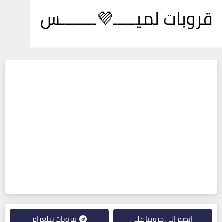
قروبات لميـــــ💜ــــــــس
انضم إلى جروبنا على
قروبات تيلغرام