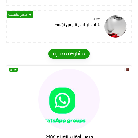
الأكثر مشاهدة
0
شات البنات ۅآتـ,ـس آبْ ◼◻
مشاركة مميزة
0
جروب أوقات الغرام 🥵😊