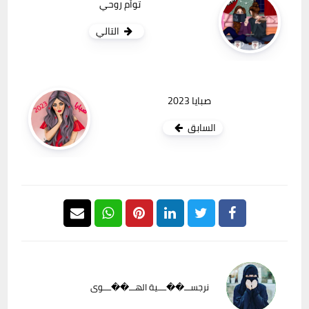
توأم روحي
التالي
صبايا 2023
السابق
نرجســـ��ــــية الهـــ��ــــوى