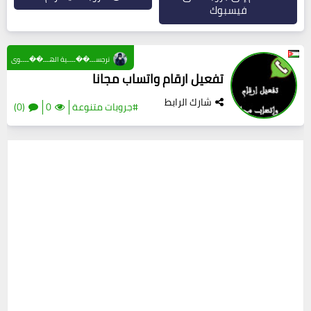
فيسبوك
نرجســـ��ــــية الهـــ��ــــوى
تفعيل ارقام واتساب مجانا
شارك الرابط
#جروبات متنوعة
0
(0)