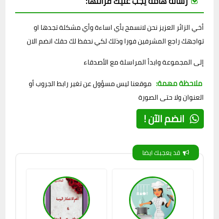
رسالة هامة يجب عليك قرائتها:
أخي الزائر العزيز نحن لانسمح بأي اساءة وأي مشكلة تجدها او
تواجهك راجع المشرفين فورا وذلك لكي نحفظ لك حقك انضم الان
إلى المجموعة وابدأ المراسلة مع الأصدقاء
ملاحظة مهمة:
موقعنا ليس مسؤول عن تغير رابط الجروب أو
العنوان ولا حتى الصورة
انضم الآن !
قد يعجبك ايضا