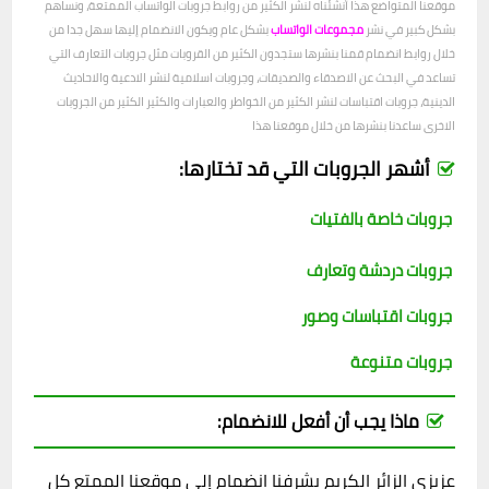
موقعنا المتواضع هذا أنشئناه لنشر الكثير من روابط جروبات الواتساب الممتعة، ونساهم
بشكل كبير في نشر
مجموعات الواتساب
بشكل عام ويكون الانضمام إليها سهل جدا من
خلال روابط انضمام قمنا بنشرها ستجدون الكثير من القروبات مثل جروبات التعارف التي
تساعد في البحث عن الاصدقاء والصديقات، وجروبات اسلامية لنشر الادعية والاحاديث
الدينية، جروبات اقتباسات لنشر الكثير من الخواطر والعبارات والكثير الكثير من الجروبات
الاخرى ساعدنا بنشرها من خلال موقعنا هذا
أشهر الجروبات التي قد تختارها:
جروبات خاصة بالفتيات
جروبات دردشة وتعارف
جروبات اقتباسات وصور
جروبات متنوعة
ماذا يجب أن أفعل للانضمام:
عزيزي الزائر الكريم يشرفنا انضمام إلى موقعنا الممتع كل