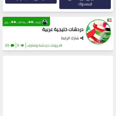
فيسبوك
نرجســـ��ــــية الهـــ��ــــوى
دردشات خليجية عربية
شارك الرابط
#جروبات دردشة وتعارف
0
(0)