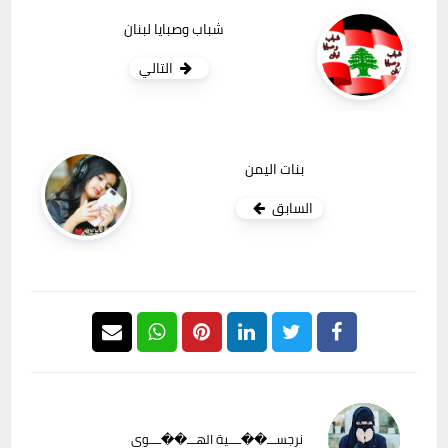
شباب وصبايا لبنان
التالي
بنات اليمن
السابق
نرجســـ��ــــية الهـــ��ــــوى