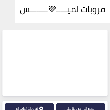
قروبات لميـــــ💜ــــــــس
انضم إلى جروبنا على
قروبات تيلغرام