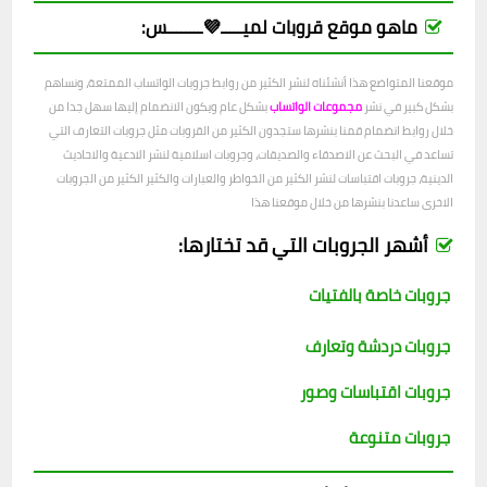
ماهو موقع قروبات لميـــــ💜ــــــــس:
موقعنا المتواضع هذا أنشئناه لنشر الكثير من روابط جروبات الواتساب الممتعة، ونساهم
بشكل كبير في نشر
مجموعات الواتساب
بشكل عام ويكون الانضمام إليها سهل جدا من
خلال روابط انضمام قمنا بنشرها ستجدون الكثير من القروبات مثل جروبات التعارف التي
تساعد في البحث عن الاصدقاء والصديقات، وجروبات اسلامية لنشر الادعية والاحاديث
الدينية، جروبات اقتباسات لنشر الكثير من الخواطر والعبارات والكثير الكثير من الجروبات
الاخرى ساعدنا بنشرها من خلال موقعنا هذا
أشهر الجروبات التي قد تختارها:
جروبات خاصة بالفتيات
جروبات دردشة وتعارف
جروبات اقتباسات وصور
جروبات متنوعة