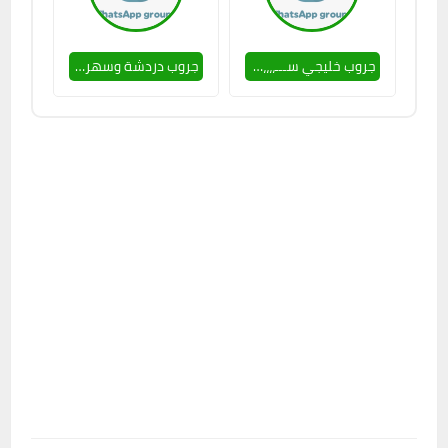
جروب خليجي ســـ،،،،ــاخن 🔥💕
جروب دردشة وسهر كل يوم 🥵👌