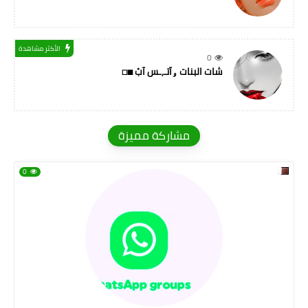
الأكثر مشاهدة
0
شات البنات ۅآتـ,ـس آبْ ◼◻
مشاركة مميزة
0