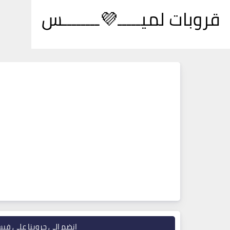
قروبات لميـــــ💜ــــــــس
انضم إلى جروبنا على في