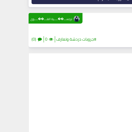
نرجســـ��ــــية الهـــ��ــــوى
#جروبات دردشة وتعارف
0
(0)