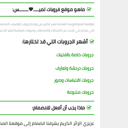
ماهو موقع قروبات لميـــــ💜ــــــــس:
موقعنا المتواضع هذا أنشئناه لنشر الكثير من روابط جروبات الواتساب الممت
التي تساعد في البحث عن الاصدقاء والصديقات، وجروبات اسلامية لنشر الادعية و
أشهر الجروبات التي قد تختارها:
جروبات خاصة بالفتيات
جروبات دردشة وتعارف
جروبات اقتباسات وصور
جروبات متنوعة
ماذا يجب أن أفعل للانضمام:
عزيزي الزائر الكريم يشرفنا انضمام إلى موقعنا ال