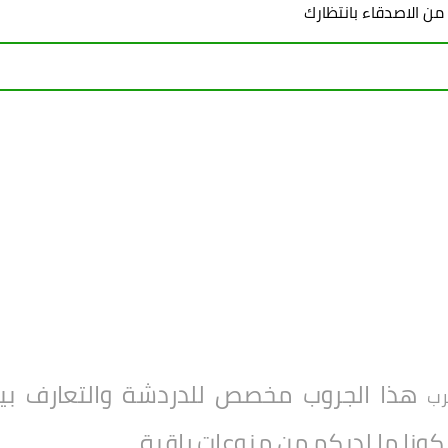
 من الاصدقاء بانتظارك
هذا الجروب مخصص للدردشة والتعارف بين 
رب
ركونا ما لديكم من منوعات راقية