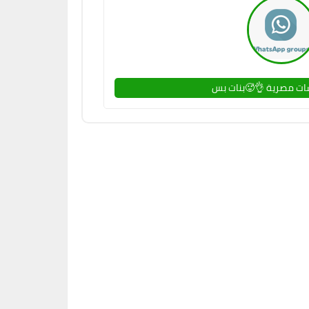
ات مصرية 👌🥵بنات بس