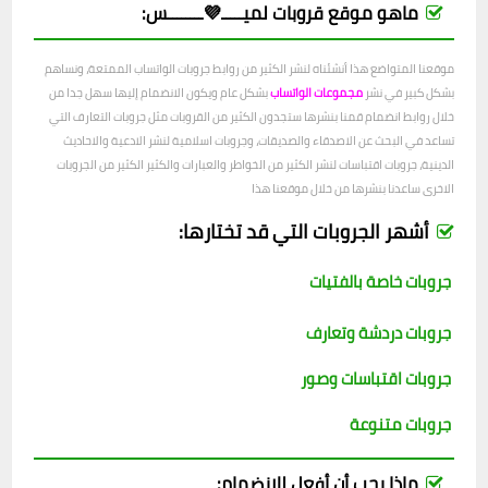
ماهو موقع قروبات لميـــــ💜ــــــــس:
موقعنا المتواضع هذا أنشئناه لنشر الكثير من روابط جروبات الواتساب الممتعة، ونساهم
بشكل كبير في نشر
مجموعات الواتساب
بشكل عام ويكون الانضمام إليها سهل جدا من
خلال روابط انضمام قمنا بنشرها ستجدون الكثير من القروبات مثل جروبات التعارف التي
تساعد في البحث عن الاصدقاء والصديقات، وجروبات اسلامية لنشر الادعية والاحاديث
الدينية، جروبات اقتباسات لنشر الكثير من الخواطر والعبارات والكثير الكثير من الجروبات
الاخرى ساعدنا بنشرها من خلال موقعنا هذا
أشهر الجروبات التي قد تختارها:
جروبات خاصة بالفتيات
جروبات دردشة وتعارف
جروبات اقتباسات وصور
جروبات متنوعة
ماذا يجب أن أفعل للانضمام: