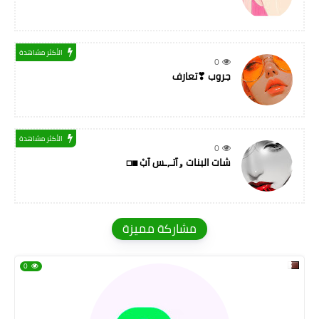
الأكثر مشاهدة
0
جروب ❣تعارف
الأكثر مشاهدة
0
شات البنات ۅآتـ,ـس آبْ ◼◻
مشاركة مميزة
0