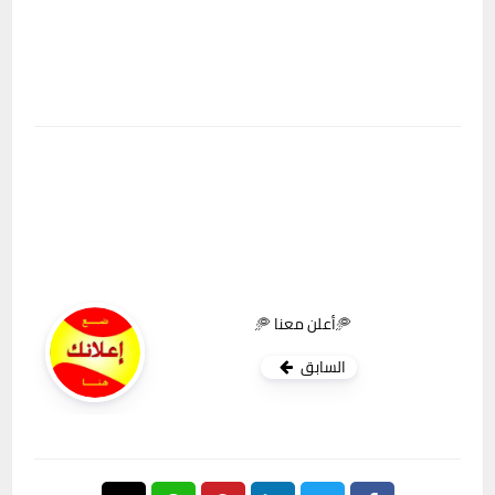
🥏أعلن معنا 🥏
السابق