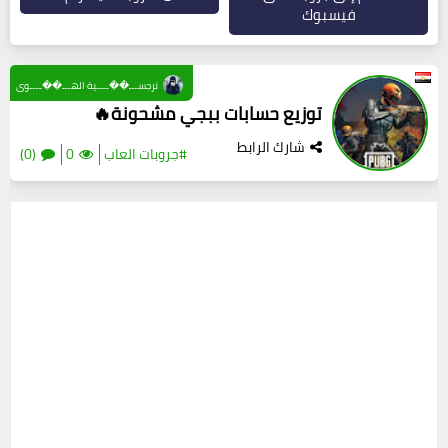
فيسبوك
نرجســـ��ــــية الهـــ��ــــوى
توزيع حسابات ببجي مشحونة🔥
شارك الرابط
#جروبات العاب
0
(0)