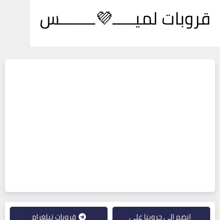
قروبات لميـــــ💜ــــــــس
انضم إلى جروبنا على
قروبات تيلغرام