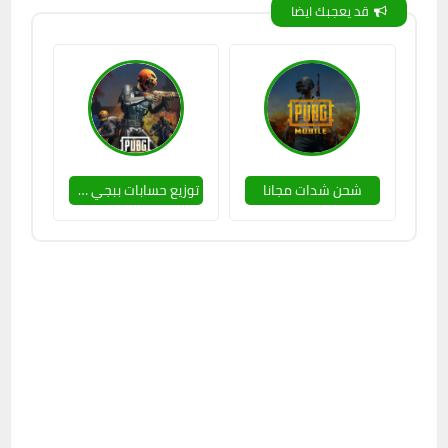
قد يعجبك ايضا
شحن شدات مجانا
توزيع حسابات ببجي مشحونة🔥