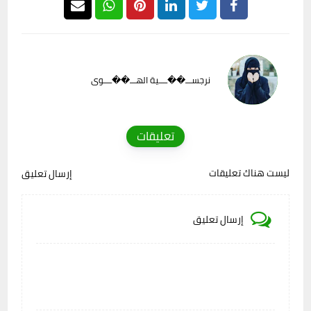
نرجســـ��ــــية الهـــ��ــــوى
تعليقات
ليست هناك تعليقات
إرسال تعليق
إرسال تعليق