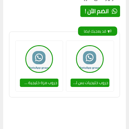
انضم الآن !
قد يعجبك ايضا
جروب خليجيات بس للنساء 🔥🥵
جروب مزة خليجية 🥵💕