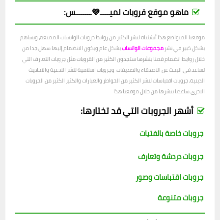
ماهو موقع قروبات لميـــــ💜ــــــــس:
موقعنا المتواضع هذا أنشئناه لنشر الكثير من روابط جروبات الواتساب الممتعة، ونساهم
بشكل كبير في نشر
مجموعات الواتساب
بشكل عام ويكون الانضمام إليها سهل جدا من
خلال روابط انضمام قمنا بنشرها ستجدون الكثير من القروبات مثل جروبات التعارف التي
تساعد في البحث عن الاصدقاء والصديقات، وجروبات اسلامية لنشر الادعية والاحاديث
الدينية، جروبات اقتباسات لنشر الكثير من الخواطر والعبارات والكثير الكثير من الجروبات
الاخرى ساعدنا بنشرها من خلال موقعنا هذا
أشهر الجروبات التي قد تختارها:
جروبات خاصة بالفتيات
جروبات دردشة وتعارف
جروبات اقتباسات وصور
جروبات متنوعة