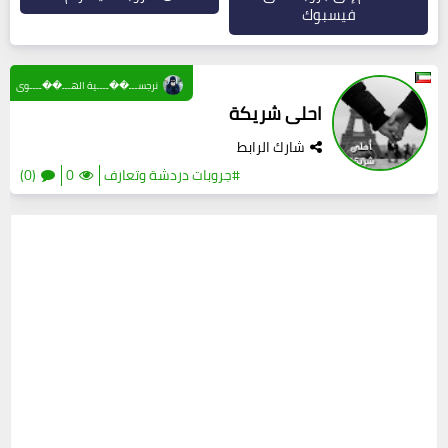
فيسبوك
نرجســـ��ــــية الهـــ��ــــوى
احلى شريكة
شارك الرابط
#جروبات دردشة وتعارف
0
(0)