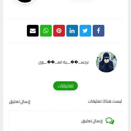
نرجســـ��ــــية الهـــ��ــــوى
تعليقات
ليست هناك تعليقات
إرسال تعليق
إرسال تعليق