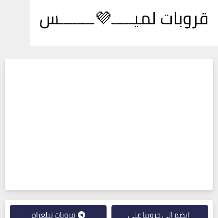
قروبات لميـــــ💜ــــــــس
انضم إلى جروبنا على
قروبات تيلغرام