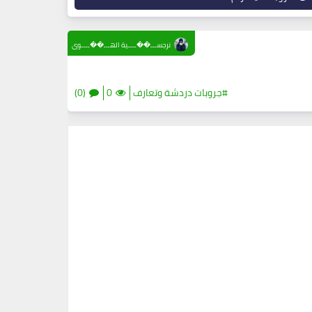
نرجســـ��ــــية الهـــ��ــــوى
#جروبات دردشة وتعارف
0
(0)