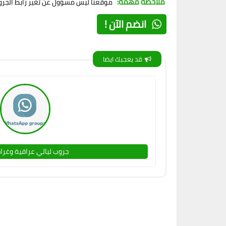
ملاحظة مهمة:
موقعنا ليس مسؤول عن تغير رابط الجروب
انضم الآن !
قد يعجبك ايضا
جروب ليالي عراقية وغرا