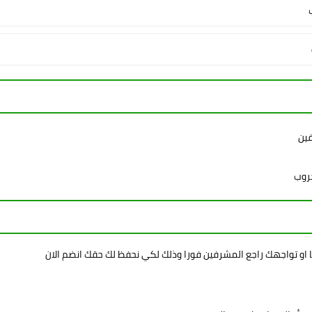
فين
جروب
ا او تواجهك راجع المشرفين فورا وذلك لكي نحفظ لك حقك انضم الان