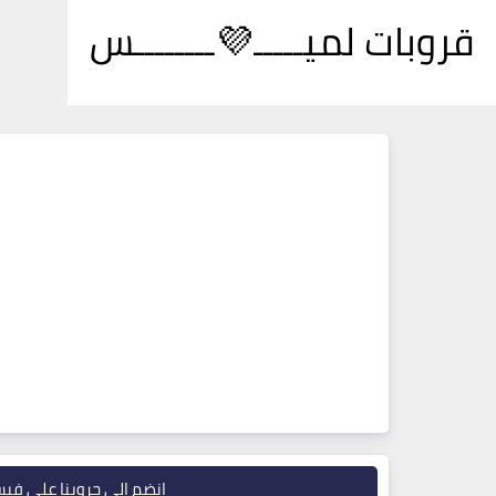
قروبات لميـــــ💜ــــــــس
انضم إلى جروبنا على في