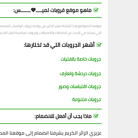
ماهو موقع قروبات لميـــــ💜ــــــــس:
موقعنا المتواضع هذا أنشئناه لنشر الكثير من روابط جروبات الواتساب الممت
التي تساعد في البحث عن الاصدقاء والصديقات، وجروبات اسلامية لنشر الادعية و
أشهر الجروبات التي قد تختارها:
جروبات خاصة بالفتيات
جروبات دردشة وتعارف
جروبات اقتباسات وصور
جروبات متنوعة
ماذا يجب أن أفعل للانضمام:
عزيزي الزائر الكريم يشرفنا انضمام إلى موقعنا ال