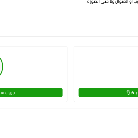
 أو العنوان ولا حتى الصورة
م 🔥👌
جروب سه