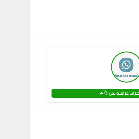
رات عراقية بس 👌🔥