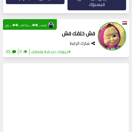
فيسبوك
نرجســـ��ــــية الهـــ��ــــوى
فش خلقك فش
شارك الرابط
#جروبات دردشة وتعارف
0
(0)