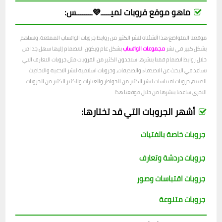
ماهو موقع قروبات لميـــــ💜ــــــــس:
موقعنا المتواضع هذا أنشئناه لنشر الكثير من روابط جروبات الواتساب الممتعة، ونساهم
بشكل كبير في نشر
مجموعات الواتساب
بشكل عام ويكون الانضمام إليها سهل جدا من
خلال روابط انضمام قمنا بنشرها ستجدون الكثير من القروبات مثل جروبات التعارف التي
تساعد في البحث عن الاصدقاء والصديقات، وجروبات اسلامية لنشر الادعية والاحاديث
الدينية، جروبات اقتباسات لنشر الكثير من الخواطر والعبارات والكثير الكثير من الجروبات
الاخرى ساعدنا بنشرها من خلال موقعنا هذا
أشهر الجروبات التي قد تختارها:
جروبات خاصة بالفتيات
جروبات دردشة وتعارف
جروبات اقتباسات وصور
جروبات متنوعة