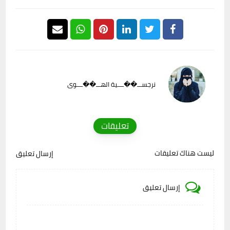
نرجســـ��ــــية الهـــ��ــــوى
تعليقات
ليست هناك تعليقات
إرسال تعليق
إرسال تعليق