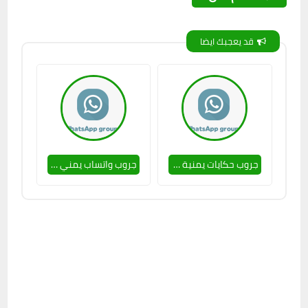
قد يعجبك ايضا
جروب حكايات يمنية بس صداقات 🥵🔥
جروب واتساب يمني بس بنات 🔥❤