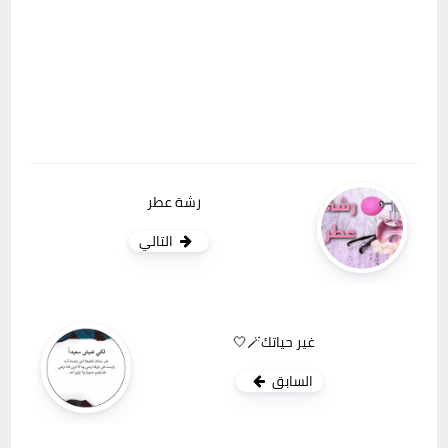
رشة عطر
التالي
غير حياتك🪄🤍
السابق