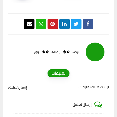
نرجســـ��ــــية الهـــ��ــــوى
تعليقات
ليست هناك تعليقات
إرسال تعليق
إرسال تعليق