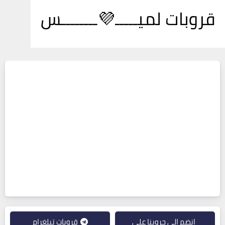
قروبات لميـــــ💜ــــــــس
انضم إلى جروبنا على
قروبات تيلغرام