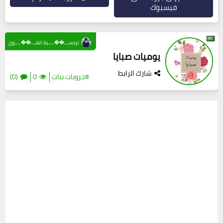
فيسبوك
نرجســـ��ــــية الهـــ��ــــوى
يوميات صبايا
شارك الرابط
#جروبات بنات
0
(0)