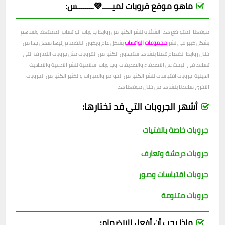
ماهو موقع قروبات لميـــــ💜ــــــــس:
موقعنا المتواضع هذا أنشئناه لنشر الكثير من روابط جروبات الواتساب الممتعة، ونساهم
بشكل كبير في نشر
مجموعات الواتساب
بشكل عام ويكون الانضمام إليها سهل جدا من
خلال روابط انضمام قمنا بنشرها ستجدون الكثير من القروبات مثل جروبات التعارف التي
تساعد في البحث عن الاصدقاء والصديقات، وجروبات اسلامية لنشر الادعية والاحاديث
الدينية، جروبات اقتباسات لنشر الكثير من الخواطر والعبارات والكثير الكثير من الجروبات
الاخرى ساعدنا بنشرها من خلال موقعنا هذا
أشهر الجروبات التي قد تختارها:
جروبات خاصة بالفتيات
جروبات دردشة وتعارف
جروبات اقتباسات وصور
جروبات متنوعة
ماذا يجب أن أفعل للانضمام: