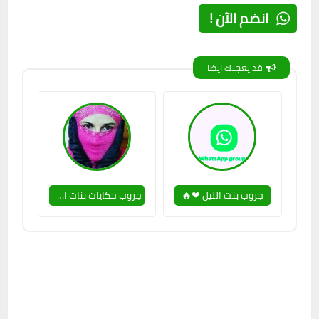
انضم الآن !
قد يعجبك ايضا
جروب بنت الليل ❤🔥
جروب حكايات بنات اخر زمن 🥵🤞