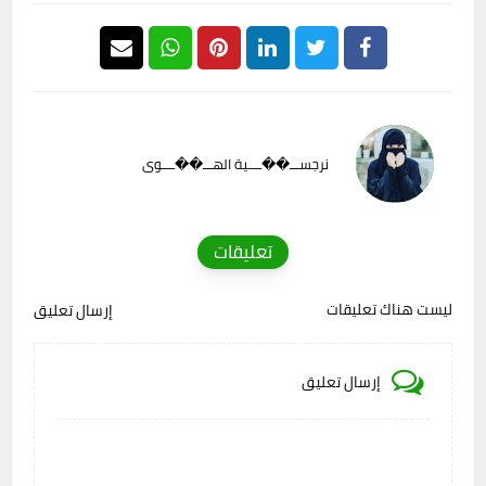
نرجســـ��ــــية الهـــ��ــــوى
تعليقات
ليست هناك تعليقات
إرسال تعليق
إرسال تعليق