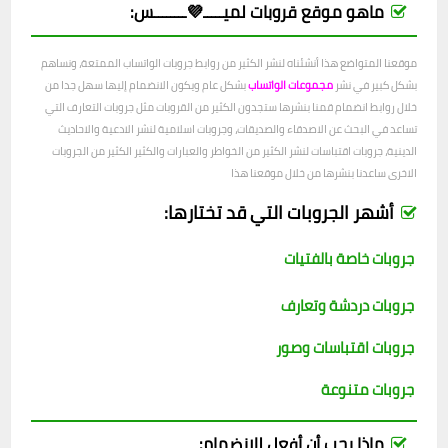
ماهو موقع قروبات لميـــــ💜ــــــــس:
موقعنا المتواضع هذا أنشئناه لنشر الكثير من روابط جروبات الواتساب الممتعة، ونساهم
بشكل كبير في نشر
مجموعات الواتساب
بشكل عام ويكون الانضمام إليها سهل جدا من
خلال روابط انضمام قمنا بنشرها ستجدون الكثير من القروبات مثل جروبات التعارف التي
تساعد في البحث عن الاصدقاء والصديقات، وجروبات اسلامية لنشر الادعية والاحاديث
الدينية، جروبات اقتباسات لنشر الكثير من الخواطر والعبارات والكثير الكثير من الجروبات
الاخرى ساعدنا بنشرها من خلال موقعنا هذا
أشهر الجروبات التي قد تختارها:
جروبات خاصة بالفتيات
جروبات دردشة وتعارف
جروبات اقتباسات وصور
جروبات متنوعة
ماذا يجب أن أفعل للانضمام: