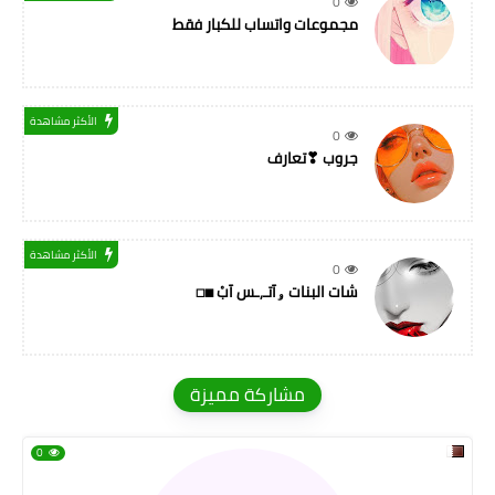
0
مجموعات واتساب للكبار فقط
الأكثر مشاهدة
0
جروب ❣تعارف
الأكثر مشاهدة
0
شات البنات ۅآتـ,ـس آبْ ◼◻
مشاركة مميزة
0