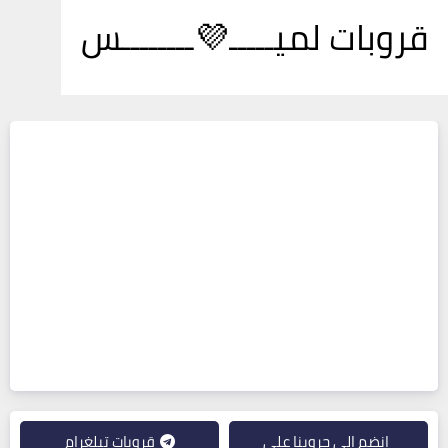
قروبات لميـــــ💜ــــــــس
انضم إلى جروبنا على
قروبات تيلغرام