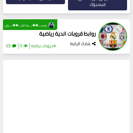
فيسبوك
نرجســـ��ــــية الهـــ��ــــوى
روابط قروبات اندية رياضية
شارك الرابط
#جروبات رياضة
0
(0)