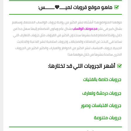
ماهو موقع قروبات لميـــــ💜ــــــــس:
موقعنا المتواضع هذا أنشئناه لنشر الكثير من روابط جروبات الواتساب الممتعة، ونساهم
بشكل كبير في نشر
مجموعات الواتساب
بشكل عام ويكون الانضمام إليها سهل جدا من
خلال روابط انضمام قمنا بنشرها ستجدون الكثير من القروبات مثل جروبات التعارف التي
تساعد في البحث عن الاصدقاء والصديقات، وجروبات اسلامية لنشر الادعية والاحاديث
الدينية، جروبات اقتباسات لنشر الكثير من الخواطر والعبارات والكثير الكثير من الجروبات
الاخرى ساعدنا بنشرها من خلال موقعنا هذا
أشهر الجروبات التي قد تختارها:
جروبات خاصة بالفتيات
جروبات دردشة وتعارف
جروبات اقتباسات وصور
جروبات متنوعة