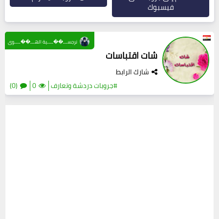
فيسبوك
نرجســـ��ــــية الهـــ��ــــوى
شات اقتباسات
شارك الرابط
#جروبات دردشة وتعارف
0
(0)