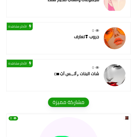
الأكثر مشاهدة
0
جروب ❣تعارف
الأكثر مشاهدة
0
شات البنات ۅآتـ,ـس آبْ ◼◻
مشاركة مميزة
0