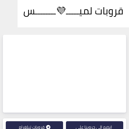
قروبات لميـــــ💜ــــــــس
انضم إلى جروبنا على
قروبات تيلغرام