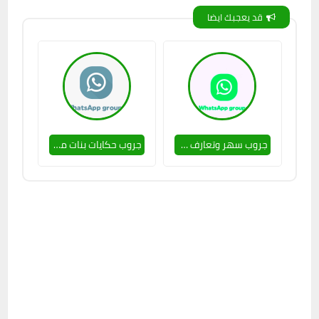
قد يعجبك ايضا
جروب سهر وتعارف 🥵🔥
جروب حكايات بنات مصر 🔥💕