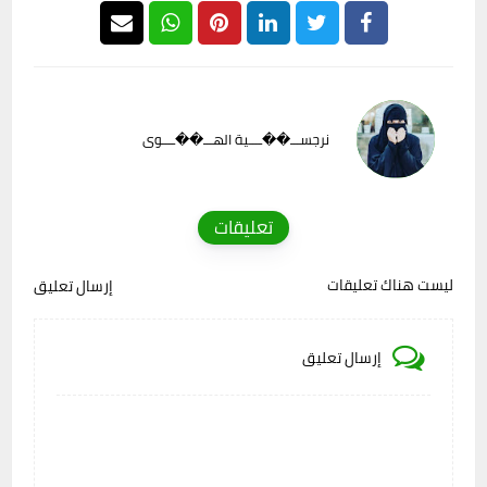
نرجســـ��ــــية الهـــ��ــــوى
تعليقات
ليست هناك تعليقات
إرسال تعليق
إرسال تعليق