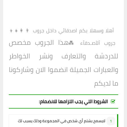
أهلا وسهلا بكم اصدقائي داخل جروب
👨‍👩‍👧‍👦
هذا الجروب مخصص
جروب آلآصـدقآء 💑
للدردشة والتعارف ونشر الخواطر
والعبارات الجميلة انضموا الان وشاركونا
ما لديكم
الشروط التي يجب التزامها للانضمام:
لايسمح بشتم أي شخص في المجموعة وذلك يسبب لك