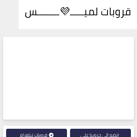
قروبات لميـــــ💜ــــــــس
انضم إلى جروبنا على
قروبات تيلغرام