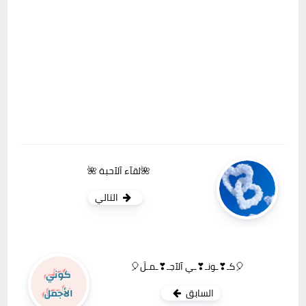
🌺لقآء آلآحبة 🌺
التالي
🎈كـ❣ـونـ❣ـي آلآجـ❣ـمـلَ🎈
السابق