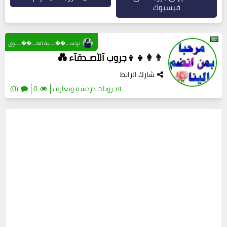
فيسبوك
نرجســـ��ــــية الهـــ��ــــوى
👨‍👩‍👧‍👦جروب آلآصـدقآء 💑
شارك الرابط
#جروبات دردشة وتعارف
0
(0)