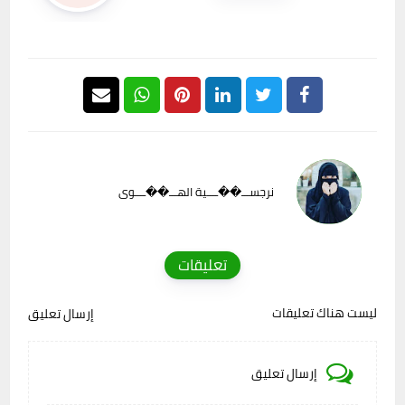
نرجســـ��ــــية الهـــ��ــــوى
تعليقات
ليست هناك تعليقات
إرسال تعليق
إرسال تعليق