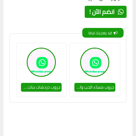
انضم الآن !
قد يعجبك ايضا
جروب مساء الحب والدلع 🥵🔥
جروب دردشات بنات سـ،،،،ــاخنات 🥵💔