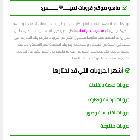
ماهو موقع قروبات لميـــــ💜ــــــــس:
موقعنا المتواضع هذا أنشئناه لنشر الكثير من روابط جروبات الواتساب الممتعة، ونساهم
بشكل كبير في نشر
مجموعات الواتساب
بشكل عام ويكون الانضمام إليها سهل جدا من
خلال روابط انضمام قمنا بنشرها ستجدون الكثير من القروبات مثل جروبات التعارف التي
تساعد في البحث عن الاصدقاء والصديقات، وجروبات اسلامية لنشر الادعية والاحاديث
الدينية، جروبات اقتباسات لنشر الكثير من الخواطر والعبارات والكثير الكثير من الجروبات
الاخرى ساعدنا بنشرها من خلال موقعنا هذا
أشهر الجروبات التي قد تختارها:
جروبات خاصة بالفتيات
جروبات دردشة وتعارف
جروبات اقتباسات وصور
جروبات متنوعة