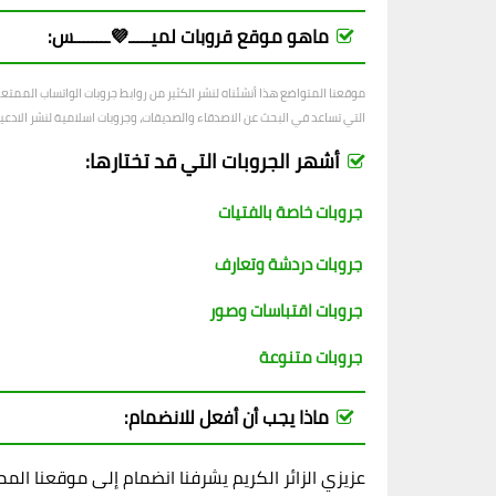
ماهو موقع قروبات لميـــــ💜ــــــــس:
موقعنا المتواضع هذا أنشئناه لنشر الكثير من روابط جروبات الواتساب الممت
التي تساعد في البحث عن الاصدقاء والصديقات، وجروبات اسلامية لنشر الادعية و
أشهر الجروبات التي قد تختارها:
جروبات خاصة بالفتيات
جروبات دردشة وتعارف
جروبات اقتباسات وصور
جروبات متنوعة
ماذا يجب أن أفعل للانضمام:
عزيزي الزائر الكريم يشرفنا انضمام إلى موقعنا ال