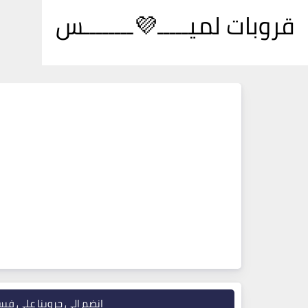
قروبات لميـــــ💜ــــــــس
انضم إلى جروبنا على في