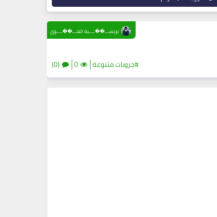
نرجســـ��ــــية الهـــ��ــــوى
#جروبات متنوعة
0
(0)