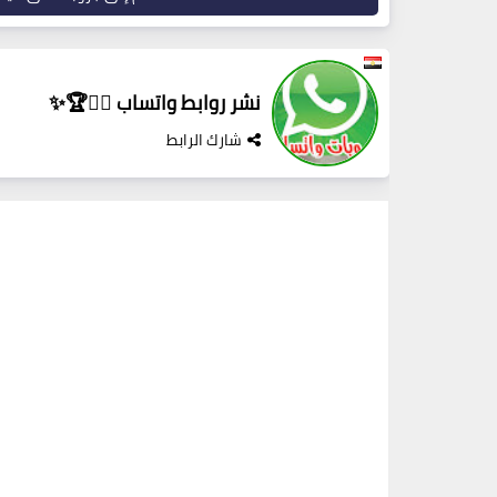
نشر روابط واتساب ✌🏻🏆✨
شارك الرابط