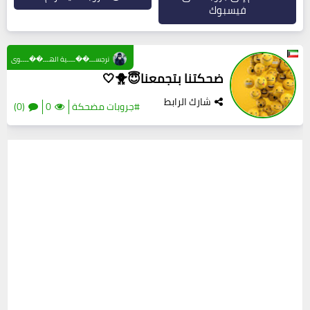
فيسبوك
نرجســـ��ــــية الهـــ��ــــوى
ضحكتنا بتجمعنا😇🐥🤍
شارك الرابط
#جروبات مضحكة
0
(0)