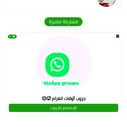
مشاركة مميزة
0
جروب أوقات الغرام 🥵😊
الإنضمام للجروب