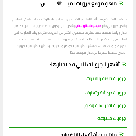
ماهو موقع قروبات لميـــــ💜ــــــــس:
موقعنا المتواضع هذا أنشئناه لنشر الكثير من روابط جروبات الواتساب الممتعة، ونساهم
بشكل كبير في نشر
مجموعات الواتساب
بشكل عام ويكون الانضمام إليها سهل جدا من
خلال روابط انضمام قمنا بنشرها ستجدون الكثير من القروبات مثل جروبات التعارف التي
تساعد في البحث عن الاصدقاء والصديقات، وجروبات اسلامية لنشر الادعية والاحاديث
الدينية، جروبات اقتباسات لنشر الكثير من الخواطر والعبارات والكثير الكثير من الجروبات
الاخرى ساعدنا بنشرها من خلال موقعنا هذا
أشهر الجروبات التي قد تختارها:
جروبات خاصة بالفتيات
جروبات دردشة وتعارف
جروبات اقتباسات وصور
جروبات متنوعة
ماذا يجب أن أفعل للانضمام: