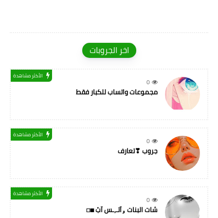
اخر الجروبات
الأكثر مشاهدة
0
مجموعات واتساب للكبار فقط
الأكثر مشاهدة
0
جروب ❣تعارف
الأكثر مشاهدة
0
شات البنات ۅآتـ,ـس آبْ ◼◻