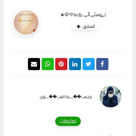
بّےوستُےـٱتُےـ روٌعة💛🤭💫
السابق
نرجســـ��ــــية الهـــ��ــــوى
تعليقات