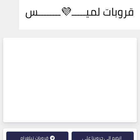
قروبات لميـــــ💜ــــــــس
انضم إلى جروبنا على
قروبات تيلغرام