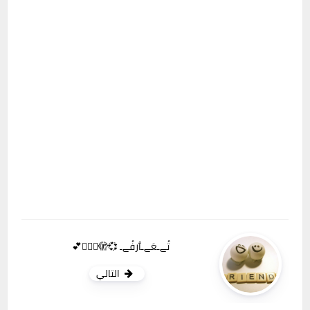
تُےـعَےـٱرفُےـ 💞🫣👩‍❤️‍👨💕
التالي